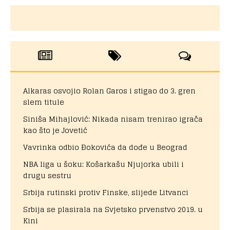
Alkaras osvojio Rolan Garos i stigao do 3. gren
slem titule
Siniša Mihajlović: Nikada nisam trenirao igrača
kao što je Jovetić
Vavrinka odbio Đokovića da dođe u Beograd
NBA liga u šoku: Košarkašu Njujorka ubili i
drugu sestru
Srbija rutinski protiv Finske, slijede Litvanci
Srbija se plasirala na Svjetsko prvenstvo 2019. u
Kini