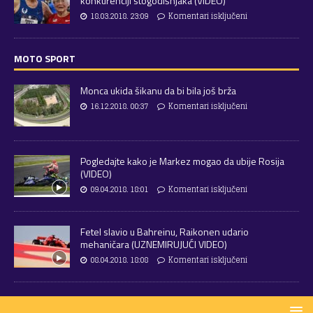
konkurenciji stogodišnjaka (VIDEO)
18.03.2018. 23:09
Komentari isključeni
MOTO SPORT
Monca ukida šikanu da bi bila još brža
16.12.2018. 00:37
Komentari isključeni
Pogledajte kako je Markez mogao da ubije Rosija
(VIDEO)
09.04.2018. 18:01
Komentari isključeni
Fetel slavio u Bahreinu, Raikonen udario
mehaničara (UZNEMIRUJUĆI VIDEO)
08.04.2018. 18:08
Komentari isključeni