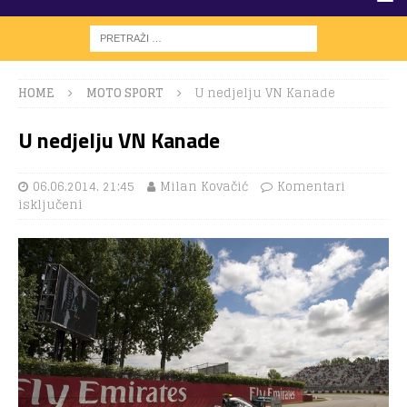
HOME
MOTO SPORT
U nedjelju VN Kanade
U nedjelju VN Kanade
06.06.2014. 21:45
Milan Kovačić
Komentari
isključeni