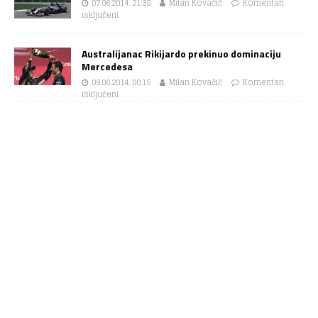
07.06.2014. 21:38
Milan Kovačić
Komentari
isključeni
Australijanac Rikijardo prekinuo dominaciju
Mercedesa
09.06.2014. 00:15
Milan Kovačić
Komentari
isključeni