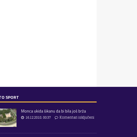
TO SPORT
Monca ukida šikanu da bi bila još brža
16.12.2018. 00:37
Komentari isključeni