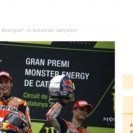
Moto sport
Komentari isključeni
A
d