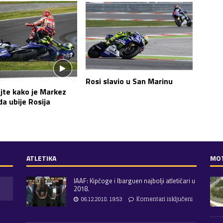
Rosi slavio u San Marinu
jte kako je Markez
a ubije Rosija
ATLETIKA
MO
IAAF: Kipčoge i Ibarguen najbolji atletičari u
2018.
06.12.2018. 19:53
Komentari isključeni