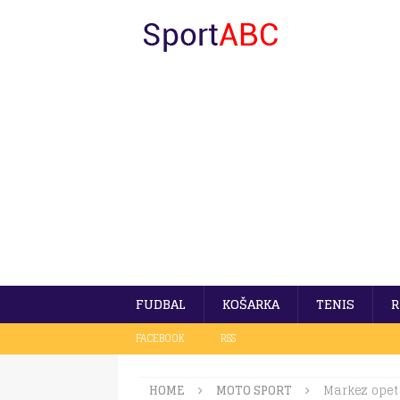
FUDBAL
KOŠARKA
TENIS
R
FACEBOOK
RSS
HOME
MOTO SPORT
Markez opet