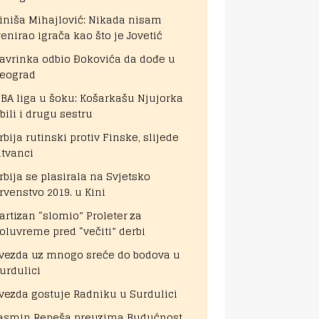
iniša Mihajlović: Nikada nisam
renirao igrača kao što je Jovetić
avrinka odbio Đokovića da dođe u
eograd
BA liga u šoku: Košarkašu Njujorka
bili i drugu sestru
rbija rutinski protiv Finske, slijede
itvanci
rbija se plasirala na Svjetsko
rvenstvo 2019. u Kini
artizan “slomio” Proleter za
oluvreme pred “večiti” derbi
vezda uz mnogo sreće do bodova u
urdulici
vezda gostuje Radniku u Surdulici
asmin Repeša preuzima Budućnost