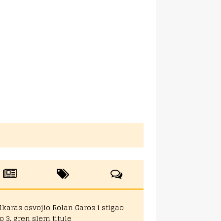
lkaras osvojio Rolan Garos i stigao
o 3. gren slem titule