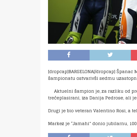
[dropcap]BARSELONA[/dropcap] Španac M
šampionatu ostvarivši sedmu uzastopn
Aktuelni šampion je, za razliku od pr
trećeplasirani, iza Danija Pedrose, ali
Drugi je bio veteran Valentino Rosi, a te
Markez je “Jamahi” donio jubilarnu, 100.