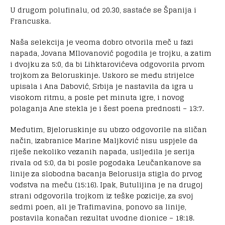
U drugom polufinalu, od 20.30, sastaće se Španija i
Francuska.
Naša selekcija je veoma dobro otvorila meč u fazi
napada, Jovana MIlovanović pogodila je trojku, a zatim
i dvojku za 5:0, da bi Lihktarovićeva odgovorila prvom
trojkom za Beloruskinje. Uskoro se među
strijelce
upisala i Ana Dabović, Srbija je nastavila da igra u
visokom ritmu, a posle pet minuta igre, i novog
polaganja Ane stekla je i šest poena prednosti – 13:7.
Međutim, Bjeloruskinje su ubrzo odgovorile na sličan
način, izabranice Marine Maljković nisu
uspjele
da
riješe
nekoliko vezanih napada,
usljedila
je serija
rivala od 5:0, da bi posle pogodaka Leučankanove sa
linije za slobodna bacanja Belorusija stigla do prvog
vođstva na meču (15:16). Ipak, Butulijina je na drugoj
strani odgovorila trojkom iz teške pozicije, za svoj
sedmi poen, ali je Trafimavina, ponovo sa linije,
postavila konačan rezultat uvodne
dionice
– 18:18.