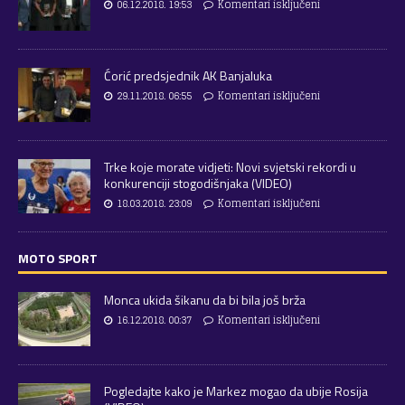
06.12.2018. 19:53
Komentari isključeni
Ćorić predsjednik AK Banjaluka
29.11.2018. 06:55
Komentari isključeni
Trke koje morate vidjeti: Novi svjetski rekordi u
konkurenciji stogodišnjaka (VIDEO)
18.03.2018. 23:09
Komentari isključeni
MOTO SPORT
Monca ukida šikanu da bi bila još brža
16.12.2018. 00:37
Komentari isključeni
Pogledajte kako je Markez mogao da ubije Rosija