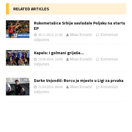
RELATED ARTICLES
Rukometašice Srbije savladale Poljsku na startu
EP
30.11.2018. 21:30
Milan Kovačić
Komentari
isključeni
Kapelo: I golmani griješe…
18.06.2014. 16:49
Milan Kovačić
Komentari
isključeni
Darko Vojvodić: Borcu je mjesto u Ligi za prvaka
21.03.2018. 09:49
Milan Kovačić
Komentari
isključeni