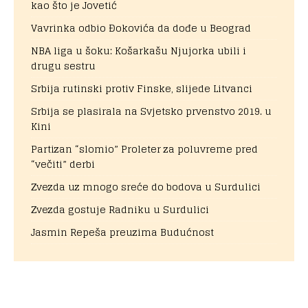
kao što je Jovetić
Vavrinka odbio Đokovića da dođe u Beograd
NBA liga u šoku: Košarkašu Njujorka ubili i
drugu sestru
Srbija rutinski protiv Finske, slijede Litvanci
Srbija se plasirala na Svjetsko prvenstvo 2019. u
Kini
Partizan “slomio” Proleter za poluvreme pred
“večiti” derbi
Zvezda uz mnogo sreće do bodova u Surdulici
Zvezda gostuje Radniku u Surdulici
Jasmin Repeša preuzima Budućnost