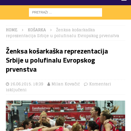
HOME
KOŠARKA
Ženksa košarkaška
reprezentacija Srbije u polufinalu Evropskog prvenstva
Ženksa košarkaška reprezentacija
Srbije u polufinalu Evropskog
prvenstva
26.06.2015. 18:39
Milan Kovačić
Komentari
isključeni