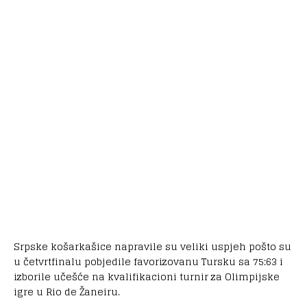
Srpske košarkašice napravile su veliki
uspjeh
pošto su
u četvrtfinalu
pobjedile
favorizovanu Tursku sa 75:63 i
izborile učešće na kvalifikacioni turnir za Olimpijske
igre u Rio de Žaneiru.