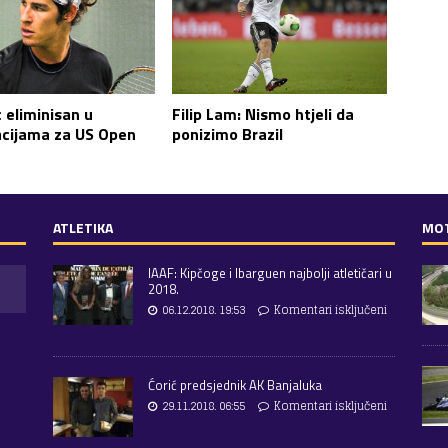
 eliminisan u
Filip Lam: Nismo htjeli da
kacijama za US Open
ponizimo Brazil
ATLETIKA
MO
IAAF: Kipčoge i Ibarguen najbolji atletičari u
2018.
06.12.2018. 19:53
Komentari isključeni
Ćorić predsjednik AK Banjaluka
29.11.2018. 06:55
Komentari isključeni