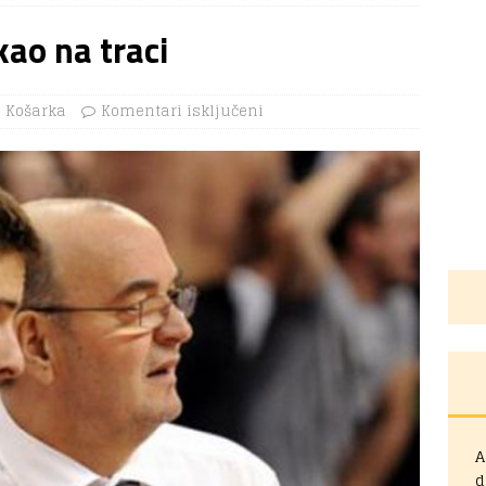
kao na traci
Košarka
Komentari isključeni
A
d