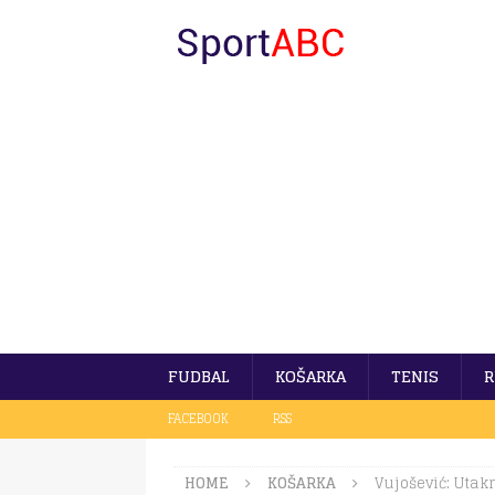
FUDBAL
KOŠARKA
TENIS
R
FACEBOOK
RSS
HOME
KOŠARKA
Vujošević: Utak