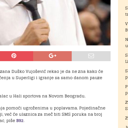
S
t
V
B
N
u
S
L
S
izana Duško Vujošević rekao je da ne zna kako će
p
čenja u Superligi i igranje sa samo danom pauze
P
p
talac u Hali sportova na Novom Beogradu.
Z
janja pomoći ugroženima u poplavama. Pojedinačne
S
ji, već će ulaznica za meč biti SMS poruka na broj
Z
ac, piše
B92
.
J