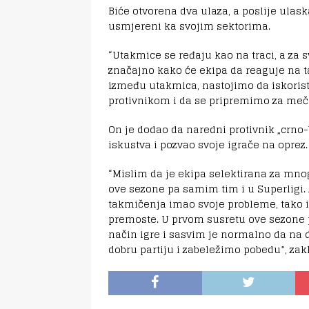
Biće otvorena dva ulaza, a poslije ulask
usmjereni ka svojim sektorima.
“Utakmice se ređaju kao na traci, a za 
značajno kako će ekipa da reaguje na 
između utakmica, nastojimo da iskoris
protivnikom i da se pripremimo za meč k
On je dodao da naredni protivnik „crno-
iskustva i pozvao svoje igrače na oprez.
“Mislim da je ekipa selektirana za mnogo
ove sezone pa samim tim i u Superligi. 
takmičenja imao svoje probleme, tako i 
premoste. U prvom susretu ove sezone 
način igre i sasvim je normalno da n
dobru partiju i zabeležimo pobedu”, zakl