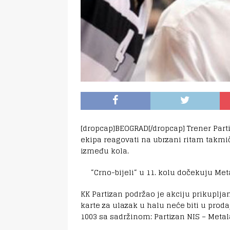
[dropcap]BEOGRAD[/dropcap] Trener Part
ekipa reagovati na ubrzani ritam takmi
između kola.
“Crno-bijeli“ u 11. kolu dočekuju Me
KK Partizan podržao je akciju prikupl
karte za ulazak u halu neće biti u proda
1003 sa sadržinom: Partizan NIS – Metal