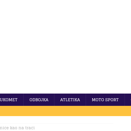
UKOMET
ODBOJKA
ATLETIKA
MOTO SPORT
mice kao na traci