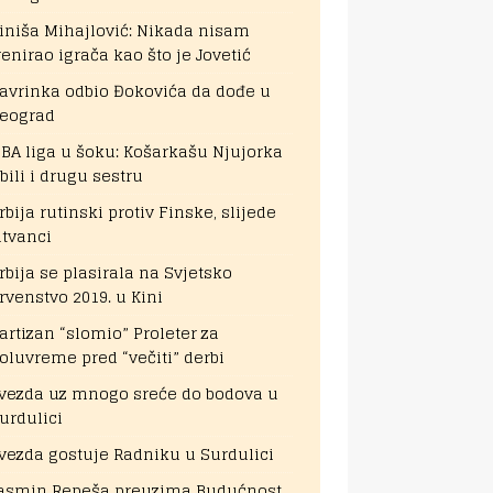
iniša Mihajlović: Nikada nisam
renirao igrača kao što je Jovetić
avrinka odbio Đokovića da dođe u
eograd
BA liga u šoku: Košarkašu Njujorka
bili i drugu sestru
rbija rutinski protiv Finske, slijede
itvanci
rbija se plasirala na Svjetsko
rvenstvo 2019. u Kini
artizan “slomio” Proleter za
oluvreme pred “večiti” derbi
vezda uz mnogo sreće do bodova u
urdulici
vezda gostuje Radniku u Surdulici
asmin Repeša preuzima Budućnost