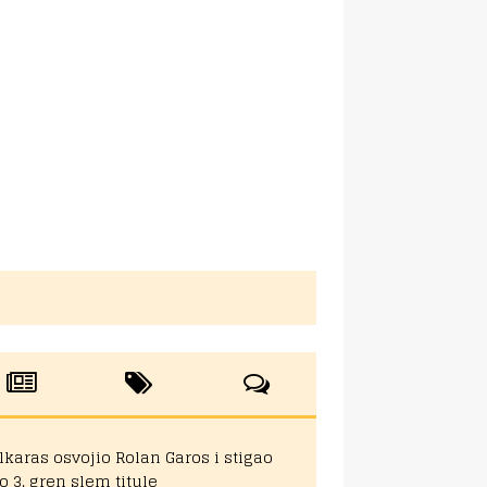
lkaras osvojio Rolan Garos i stigao
o 3. gren slem titule