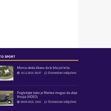
TO SPORT
Monca ukida šikanu da bi bila još brža
16.12.2018. 00:37
Komentari isključeni
Pogledajte kako je Markez mogao da ubije
Rosija (VIDEO)
09.04.2018. 18:01
Komentari isključeni