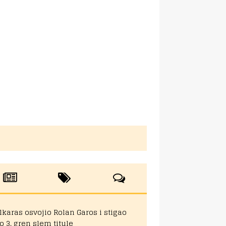
lkaras osvojio Rolan Garos i stigao
o 3. gren slem titule