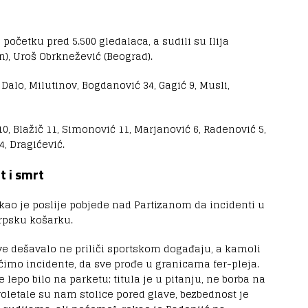
početku pred 5.500 gledalaca, a sudili su Ilija
n), Uroš Obrknežević (Beograd).
, Dalo, Milutinov, Bogdanović 34, Gagić 9, Musli,
 10, Blažič 11, Simonović 11, Marjanović 6, Radenović 5,
4, Dragićević.
t i smrt
kao je poslije pobjede nad Partizanom da incidenti u
srpsku košarku.
sve dešavalo ne priliči sportskom događaju, a kamoli
čimo incidente, da sve prođe u granicama fer-pleja.
 lepo bilo na parketu; titula je u pitanju, ne borba na
roletale su nam stolice pored glave, bezbednost je