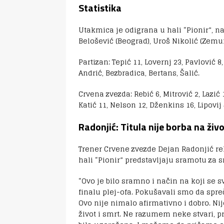
Statistika
Utakmica je odigrana u hali “Pionir”, na 
Belošević (Beograd), Uroš Nikolić (Zemu
Partizan: Tepić 11, Lovernj 23, Pavlović 8
Andrić, Bezbradica, Bertans, Šalić.
Crvena zvezda: Rebić 6, Mitrović 2, Lazić
Katić 11, Nelson 12, Dženkins 16, Lipovij 
Radonjić: Titula nije borba na živo
Trener Crvene zvezde Dejan Radonjić re
hali “Pionir” predstavljaju sramotu za 
“Ovo je bilo sramno i način na koji se 
finalu plej-ofa. Pokušavali smo da spre
Ovo nije nimalo afirmativno i dobro. Nije
život i smrt. Ne razumem neke stvari, p