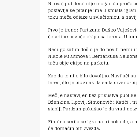
Ni ovaj put derbi nije mogao da prođe b
postavlja se pitanje ima li smisla igrat
toku meča odlaze u svlačionicu, a navij
Prvo je trener Partizana Duško Vujošev
četvrtine povuče ekipu sa terena. U tom 
Nedugo zatim došlo je do novih nemilih
Nikole Milutinova i Demarkusa Nelsona 
tuču obje ekipe na parketu.
Kao da to nije bilo dovoljno. Navijači s
teren, što je bio znak da sada crveno-bi
Meč je nastavljen bez prisustva publike 
Dženkins, Lipovij, Simonović i Katić) i tr
slabiji Partizan pokušao je da vrati nei
Finalna serija se igra na tri pobjede, 
će domaćin biti Zvezda.