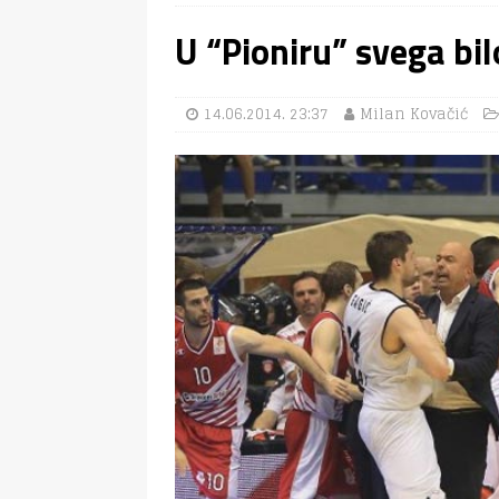
U “Pioniru” svega bi
14.06.2014. 23:37
Milan Kovačić