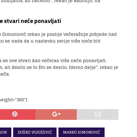
sudijama, ali nećemo”, rekao je Radonjić na
 stvari neće ponavljati
 Simonović rekao je poslije večerašnje pobjede nad
ko se nada da u nastavku serije više neće biti
se ove stvari kao večeras više neće ponavljati.
ali desilo se to što se desilo. Idemo dalje”, rekao je
eča.
eight=”360”]
SON
DUŠKO VUJOŠEVIĆ
MARKO SIMONOVIĆ