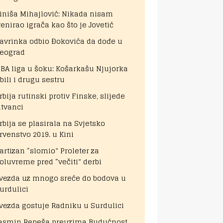
iniša Mihajlović: Nikada nisam
renirao igrača kao što je Jovetić
avrinka odbio Đokovića da dođe u
eograd
BA liga u šoku: Košarkašu Njujorka
bili i drugu sestru
rbija rutinski protiv Finske, slijede
itvanci
rbija se plasirala na Svjetsko
rvenstvo 2019. u Kini
artizan “slomio” Proleter za
oluvreme pred “večiti” derbi
vezda uz mnogo sreće do bodova u
urdulici
vezda gostuje Radniku u Surdulici
asmin Repeša preuzima Budućnost