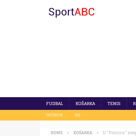
FUDBAL
KOŠARKA
TENIS
R
FACEBOOK
RSS
HOME
KOŠARKA
U “Pioniru” sve