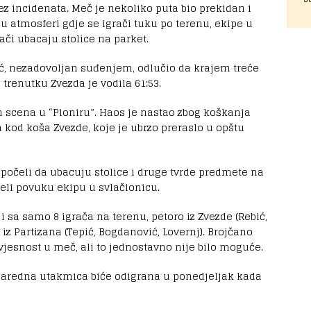
ez incidenata. Meč je nekoliko puta bio prekidan i
i u atmosferi gdje se igrači tuku po terenu, ekipe u
ači ubacaju stolice na parket.
ić, nezadovoljan suđenjem, odlučio da krajem treće
trenutku Zvezda je vodila 61:53.
 scena u “Pioniru”. Haos je nastao zbog koškanja
kod koša Zvezde, koje je ubrzo preraslo u opštu
u počeli da ubacuju stolice i druge tvrde predmete na
jeli povuku ekipu u svlačionicu.
i sa samo 8 igrača na terenu, petoro iz Zvezde (Rebić,
i iz Partizana (Tepić, Bogdanović, Lovernj). Brojčano
zvjesnost u meč, ali to jednostavno nije bilo moguće.
a naredna utakmica biće odigrana u ponedjeljak kada