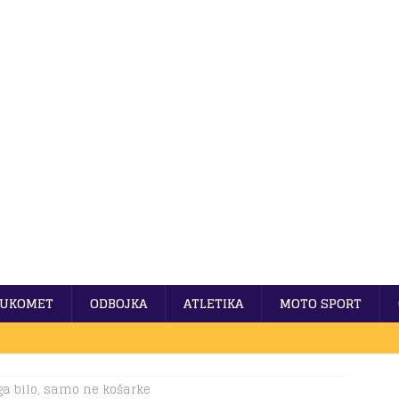
UKOMET
ODBOJKA
ATLETIKA
MOTO SPORT
ga bilo, samo ne košarke