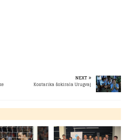
NEXT
ke
Kostarika šokirala Urugvaj