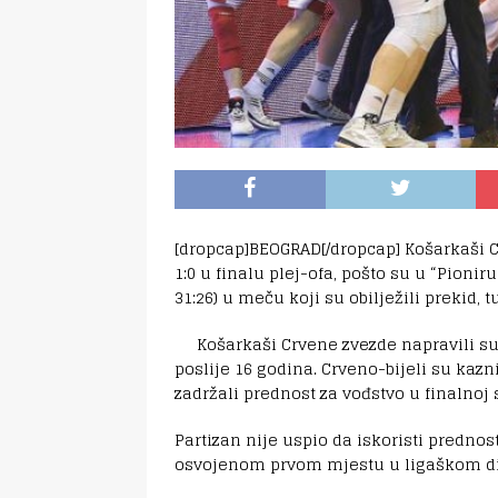
[dropcap]BEOGRAD[/dropcap] Košarkaši C
1:0 u finalu plej-ofa, pošto su u “Pioniru”
31:26) u meču koji su obilježili prekid, t
Košarkaši Crvene zvezde napravili su 
poslije 16 godina. Crveno-bijeli su kazni
zadržali prednost za vođstvo u finalnoj s
Partizan nije uspio da iskoristi prednos
osvojenom prvom mjestu u ligaškom di