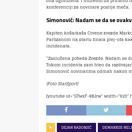
bila ugorožena. I možemo da pričamo o 
konferenciji za novinare poslije meča.
Simonović: Nadam se da se ovakve
Kapiten košarkaša Crvene zvezde Marko
Partizanom na startu finala plej-ofa ka
incidenata.
“Zaslužena pobeda Zvezde. Nadam se da 
Tokom incidenta sam hteo da razdvajam, 
Simonović novinarima odmah nakon m
(Foto StarSport)
[youtube id=”STwxF-8BJrw” width=”620” h
DEJAN RADONJIĆ
DEMARKUS NEL