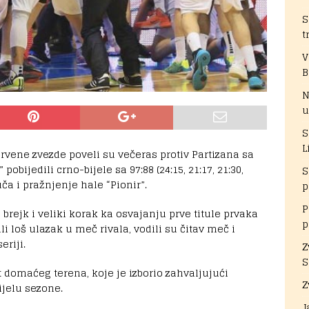
S
t
V
B
N
u
S
L
rvene zvezde poveli su večeras protiv Partizana sa
 pobijedili crno-bijele sa 97:88 (24:15, 21:17, 21:30,
S
uča i pražnjenje hale “Pionir”.
p
P
brejk i veliki korak ka osvajanju prve titule prvaka
p
li loš ulazak u meč rivala, vodili su čitav meč i
eriji.
Z
S
t domaćeg terena, koje je izborio zahvaljujući
Z
jelu sezone.
J