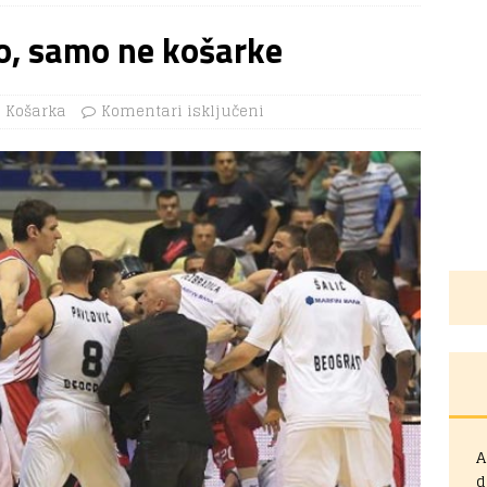
lo, samo ne košarke
Košarka
Komentari isključeni
A
d