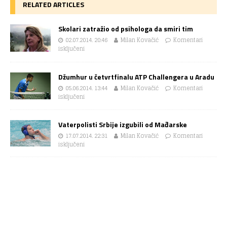
RELATED ARTICLES
Skolari zatražio od psihologa da smiri tim
02.07.2014. 20:46
Milan Kovačić
Komentari
isključeni
Džumhur u četvrtfinalu ATP Challengera u Aradu
05.06.2014. 13:44
Milan Kovačić
Komentari
isključeni
Vaterpolisti Srbije izgubili od Mađarske
17.07.2014. 22:31
Milan Kovačić
Komentari
isključeni