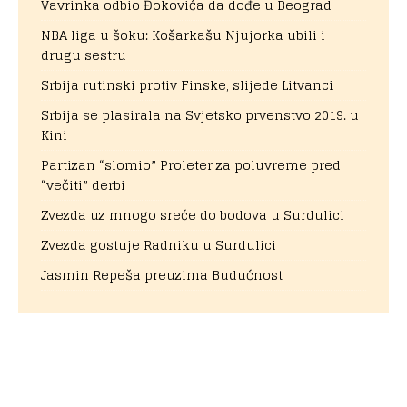
Vavrinka odbio Đokovića da dođe u Beograd
NBA liga u šoku: Košarkašu Njujorka ubili i
drugu sestru
Srbija rutinski protiv Finske, slijede Litvanci
Srbija se plasirala na Svjetsko prvenstvo 2019. u
Kini
Partizan “slomio” Proleter za poluvreme pred
“večiti” derbi
Zvezda uz mnogo sreće do bodova u Surdulici
Zvezda gostuje Radniku u Surdulici
Jasmin Repeša preuzima Budućnost