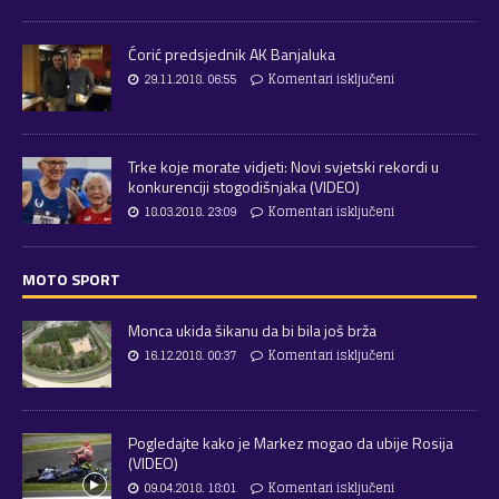
Ćorić predsjednik AK Banjaluka
29.11.2018. 06:55
Komentari isključeni
Trke koje morate vidjeti: Novi svjetski rekordi u
konkurenciji stogodišnjaka (VIDEO)
18.03.2018. 23:09
Komentari isključeni
MOTO SPORT
Monca ukida šikanu da bi bila još brža
16.12.2018. 00:37
Komentari isključeni
Pogledajte kako je Markez mogao da ubije Rosija
(VIDEO)
09.04.2018. 18:01
Komentari isključeni