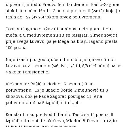
u prvom periodu. Predvođeni tandemom Rašić-Zagorac
stekli su nedostižnih 13 poena prednosti (24:13), koja je
rasla do +22 (47:25) tokom prvog poluvremena.
Gosti su lagano održavali prednost u drugom dijelu
meča, a u međuvremenu su se razigrali Simeunović i
prije svega Luvavu, pa je Mega na kraju lagano prešla
100 poena.
Najefikasniji u gostujućem timu bio je upravo Timoti
Luvavu sa 21 poenom (5/6 dva, 1/3 tri, 8/8 slobodna) uz po
4 skoka i asistencije.
Aleksandar Rašić je dodao 16 poena (10 na
poluvrmenu), 13 je ubacio Đorđe Simeunović uz 6
skokova, dok je Rade Zagorac postigao 11 (9 na
poluvremenu) uz 5 izgubljenih lopti.
Konstantin su predvodili Danilo Tasić sa 14 poena, 6
izgubljenih lopti i 5 skokova, Mladen Vitković sa 12, te
Milan Milovanović sa deset poena.