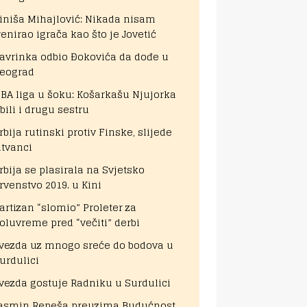
iniša Mihajlović: Nikada nisam
renirao igrača kao što je Jovetić
avrinka odbio Đokovića da dođe u
eograd
BA liga u šoku: Košarkašu Njujorka
bili i drugu sestru
rbija rutinski protiv Finske, slijede
itvanci
rbija se plasirala na Svjetsko
rvenstvo 2019. u Kini
artizan “slomio” Proleter za
oluvreme pred “večiti” derbi
vezda uz mnogo sreće do bodova u
urdulici
vezda gostuje Radniku u Surdulici
asmin Repeša preuzima Budućnost