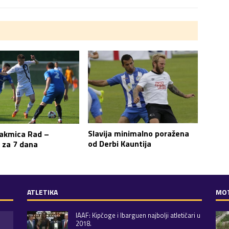
Slavija minimalno poražena
akmica Rad –
od Derbi Kauntija
 za 7 dana
ATLETIKA
MO
IAAF: Kipčoge i Ibarguen najbolji atletičari u
2018.