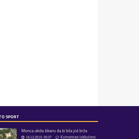
TO SPORT
Monca ukida šikanu da bi bila još brža
16.12.2018. 00:37
Komentari isključeni