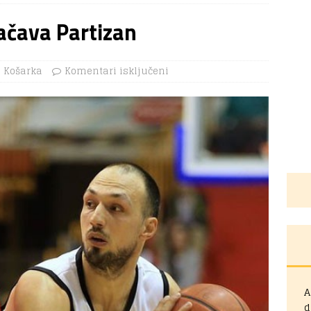
ačava Partizan
Košarka
Komentari isključeni
A
d