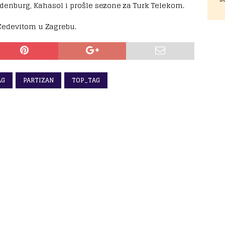
denburg, Kahasol i prošle sezone za Turk Telekom.
 Cedevitom u Zagrebu.
AG
PARTIZAN
TOP_TAG