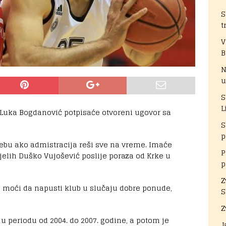
S
t
V
B
N
u
S
L
r Luka Bogdanović potpisaće otvoreni ugovor sa
S
p
rebu ako admistracija reši sve na vreme. Imaće
P
ijelih Duško Vujošević poslije poraza od Krke u
p
Z
 moći da napusti klub u slučaju dobre ponude,
S
Z
 u periodu od 2004. do 2007. godine, a potom je
J