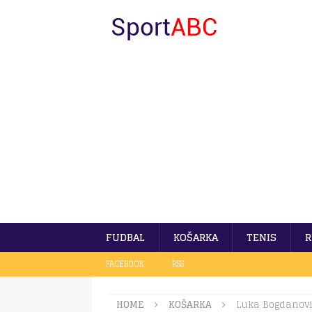
FUDBAL
KOŠARKA
TENIS
R
FACEBOOK
RSS
HOME
KOŠARKA
Luka Bogdanovi