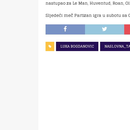
nastupao za Le Man, Huventud, Roan, Ol
Sljedeći meč Partizan igra u subotu sa
LUKA BOGDANOVIC
NASLOVNA_T