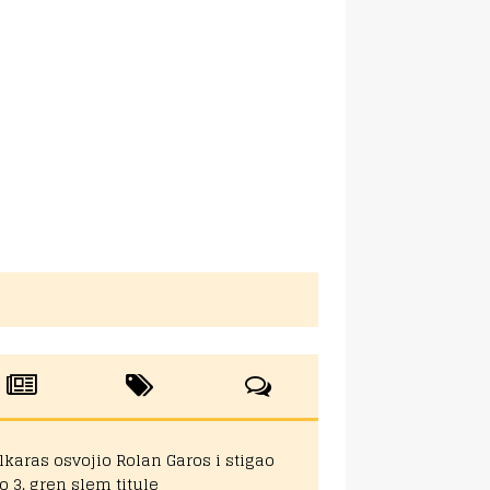
lkaras osvojio Rolan Garos i stigao
o 3. gren slem titule