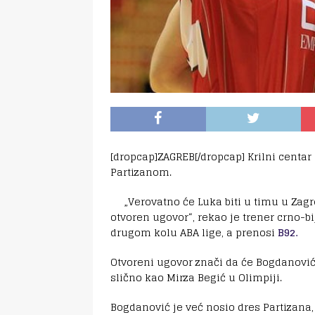
[dropcap]ZAGREB[/dropcap] Krilni centa
Partizanom.
„Verovatno će Luka biti u timu u Zag
otvoren ugovor“, rekao je trener crno-b
drugom kolu ABA lige, a prenosi
B92.
Otvoreni ugovor znači da će Bogdanović
slično kao Mirza Begić u Olimpiji.
Bogdanović je već nosio dres Partizana,