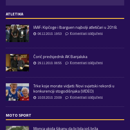
ATLETIKA
IAAF: Kipčoge i Ibarguen najbolji atletičari u 2018.
06.12.2018. 19:53
Komentari isključeni
Ćorić predsjednik AK Banjaluka
29.11.2018. 06:55
Komentari isključeni
Trke koje morate vidjeti: Novi svjetski rekordi u
konkurenciji stogodišnjaka (VIDEO)
18.03.2018. 23:09
Komentari isključeni
MOTO SPORT
Monca ukida šikanu da bi bila još brža