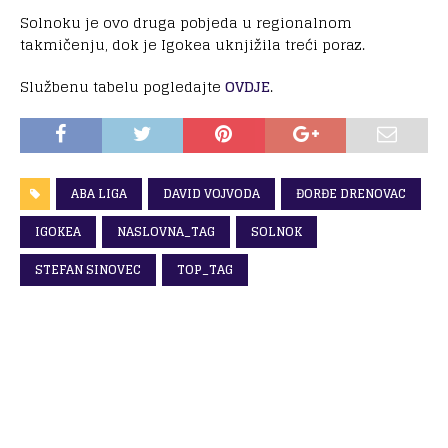
Solnoku je ovo druga pobjeda u regionalnom
takmičenju, dok je Igokea uknjižila treći poraz.
Službenu tabelu pogledajte
OVDJE
.
ABA LIGA
DAVID VOJVODA
ĐORĐE DRENOVAC
IGOKEA
NASLOVNA_TAG
SOLNOK
STEFAN SINOVEC
TOP_TAG