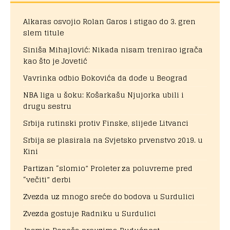
Alkaras osvojio Rolan Garos i stigao do 3. gren
slem titule
Siniša Mihajlović: Nikada nisam trenirao igrača
kao što je Jovetić
Vavrinka odbio Đokovića da dođe u Beograd
NBA liga u šoku: Košarkašu Njujorka ubili i
drugu sestru
Srbija rutinski protiv Finske, slijede Litvanci
Srbija se plasirala na Svjetsko prvenstvo 2019. u
Kini
Partizan “slomio” Proleter za poluvreme pred
“večiti” derbi
Zvezda uz mnogo sreće do bodova u Surdulici
Zvezda gostuje Radniku u Surdulici