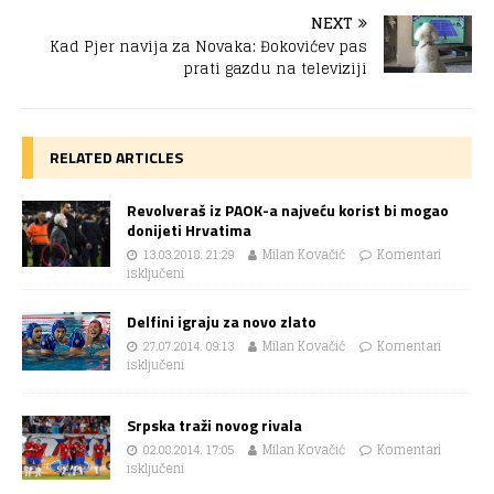
NEXT
Kad Pjer navija za Novaka: Đokovićev pas
prati gazdu na televiziji
RELATED ARTICLES
Revolveraš iz PAOK-a najveću korist bi mogao
donijeti Hrvatima
13.03.2018. 21:29
Milan Kovačić
Komentari
isključeni
Delfini igraju za novo zlato
27.07.2014. 09:13
Milan Kovačić
Komentari
isključeni
Srpska traži novog rivala
02.08.2014. 17:05
Milan Kovačić
Komentari
isključeni