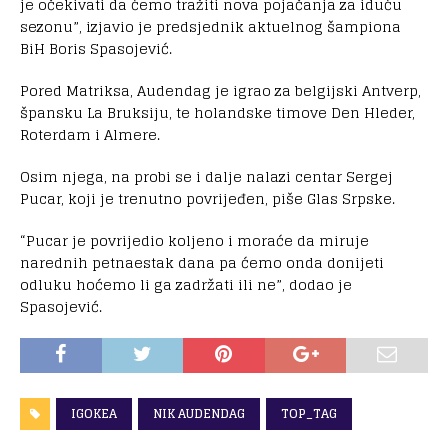
je očekivati da ćemo tražiti nova pojačanja za iduću
sezonu”, izjavio je predsjednik aktuelnog šampiona
BiH Boris Spasojević.
Pored Matriksa, Audendag je igrao za belgijski Antverp,
špansku La Bruksiju, te holandske timove Den Hleder,
Roterdam i Almere.
Osim njega, na probi se i dalje nalazi centar Sergej
Pucar, koji je trenutno povrijeđen, piše Glas Srpske.
“Pucar je povrijedio koljeno i moraće da miruje
narednih petnaestak dana pa ćemo onda donijeti
odluku hoćemo li ga zadržati ili ne”, dodao je
Spasojević.
IGOKEA
NIK AUDENDAG
TOP_TAG