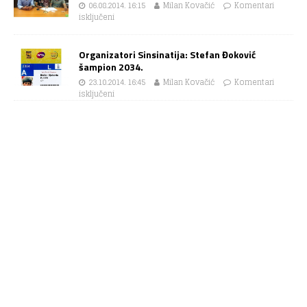
06.08.2014. 16:15
Milan Kovačić
Komentari
isključeni
Organizatori Sinsinatija: Stefan Đoković
šampion 2034.
23.10.2014. 16:45
Milan Kovačić
Komentari
isključeni