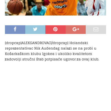
[dropcap]ALEKSANDROVAC[/dropcap] Holandski
reprezentativac Nik Audendag nalazi se na probi u
Košarkaškom klubu Igokea i ukoliko kvalitetom
zadovolji stručni štab potpisaće ugovor za ovaj klub.