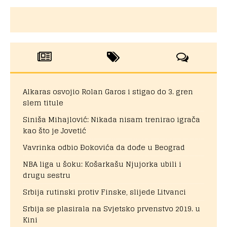
Alkaras osvojio Rolan Garos i stigao do 3. gren
slem titule
Siniša Mihajlović: Nikada nisam trenirao igrača
kao što je Jovetić
Vavrinka odbio Đokovića da dođe u Beograd
NBA liga u šoku: Košarkašu Njujorka ubili i
drugu sestru
Srbija rutinski protiv Finske, slijede Litvanci
Srbija se plasirala na Svjetsko prvenstvo 2019. u
Kini