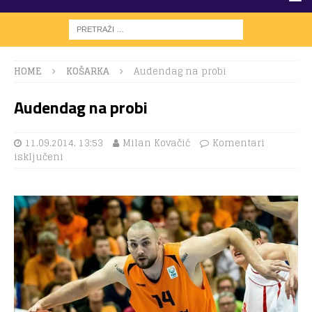
HOME
KOŠARKA
Audendag na probi
Audendag na probi
11.09.2014. 13:53
Milan Kovačić
Komentari
isključeni