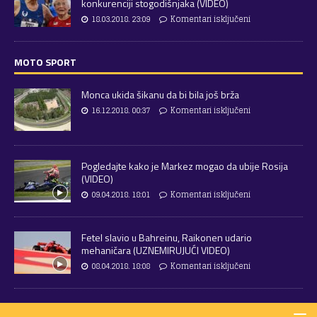
konkurenciji stogodišnjaka (VIDEO)
18.03.2018. 23:09
Komentari isključeni
MOTO SPORT
Monca ukida šikanu da bi bila još brža
16.12.2018. 00:37
Komentari isključeni
Pogledajte kako je Markez mogao da ubije Rosija
(VIDEO)
09.04.2018. 18:01
Komentari isključeni
Fetel slavio u Bahreinu, Raikonen udario
mehaničara (UZNEMIRUJUĆI VIDEO)
08.04.2018. 18:08
Komentari isključeni