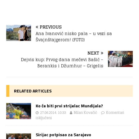
PREVIOUS
Ana Ivanović nisko pala – u vezi sa
Švajnštajgerom! (FOTO)
NEXT
Dejvis kup: Prvog dana mečevi Bašić –
Berankis i Džumhur – Grigelis
RELATED ARTICLES
Ko će biti prvi strijelac Mundijala?
27.06.2014. 10:33
Milan Kovačić
Komentari
isključeni
Sirijac potpisao za Sarajevo