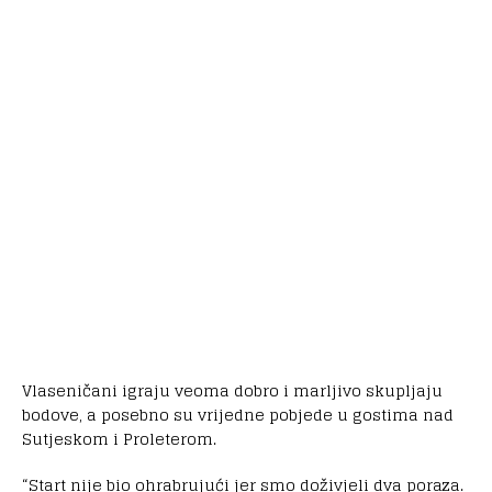
Vlaseničani igraju veoma dobro i marljivo skupljaju
bodove, a posebno su vrijedne pobjede u gostima nad
Sutjeskom i Proleterom.
“Start nije bio ohrabrujući jer smo doživjeli dva poraza.