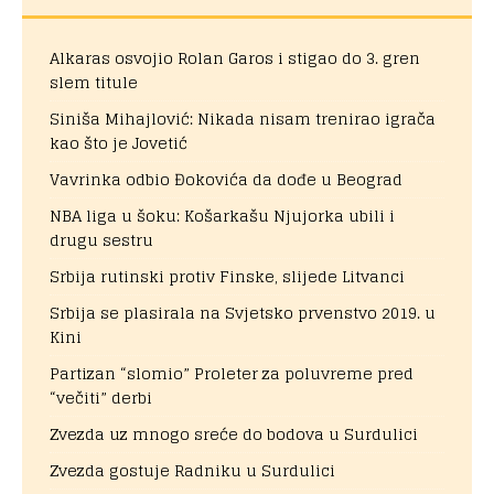
Alkaras osvojio Rolan Garos i stigao do 3. gren
slem titule
Siniša Mihajlović: Nikada nisam trenirao igrača
kao što je Jovetić
Vavrinka odbio Đokovića da dođe u Beograd
NBA liga u šoku: Košarkašu Njujorka ubili i
drugu sestru
Srbija rutinski protiv Finske, slijede Litvanci
Srbija se plasirala na Svjetsko prvenstvo 2019. u
Kini
Partizan “slomio” Proleter za poluvreme pred
“večiti” derbi
Zvezda uz mnogo sreće do bodova u Surdulici
Zvezda gostuje Radniku u Surdulici