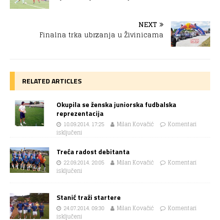
NEXT
Finalna trka ubrzanja u Živinicama
RELATED ARTICLES
Okupila se ženska juniorska fudbalska
reprezentacija
10.09.2014. 17:25
Milan Kovačić
Komentari
isključeni
Treća radost debitanta
22.09.2014. 20:05
Milan Kovačić
Komentari
isključeni
Stanić traži startere
24.07.2014. 09:30
Milan Kovačić
Komentari
isključeni