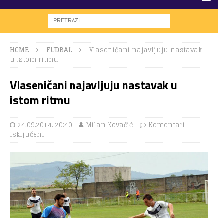
HOME
FUDBAL
Vlaseničani najavljuju nastavak
u istom ritmu
Vlaseničani najavljuju nastavak u
istom ritmu
24.09.2014. 20:40
Milan Kovačić
Komentari
isključeni