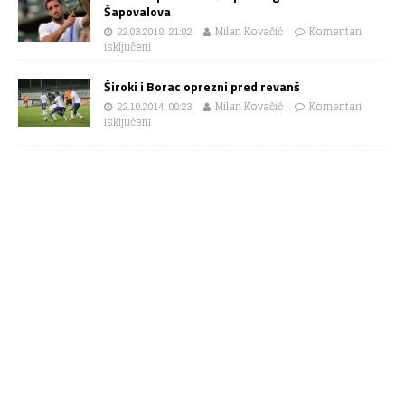
Šapovalova
22.03.2018. 21:02
Milan Kovačić
Komentari
isključeni
Široki i Borac oprezni pred revanš
22.10.2014. 08:23
Milan Kovačić
Komentari
isključeni