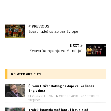
PREVIOUS
Borac m:tel ostao bez Evrope
NEXT
Krvava kampanja za Mundijal
RELATED ARTICLES
Čuveni fizičar Hoking ne daje velike šanse
Englezima
28.05.2014. 15:45
Milan Kovačić
Komentari
isključeni
Troicki ispustio meč loptu i izgubio od