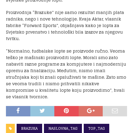
Proizvodnja “Brazuke” nije samo rezultat manjih plata
radnika, nego i nove tehnologije. Kvaja Aktar, vlasnik
fabrike “Forward Sports”, objašnjava kako je lopta za
Svjetsko prvenstvo i tehnološki bila izazov za njegovu
tvrtku.
“Normalno, fudbalske lopte se proizvode ručno. Veoma
teško je mašinski proizvoditi lopte. Morali smo zato
nabaviti razne programe za kompjutere i najmoderniju
opremu za finalizaciju. Međutim, nismo imali
stručnjaka koji bi znali opsluživati te mašine. Zato smo
se veoma trudili i nismo prihvatili nikakve
kompromise u kvalitetu lopte koju proizvodimo”, hvali
se vlasnik tvornice.
BRAZUKA
NASLOVNA_TAG
TOP_TAG