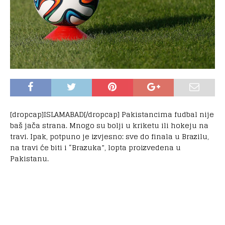
[dropcap]ISLAMABAD[/dropcap] Pakistancima fudbal nije
baš jača strana. Mnogo su bolji u kriketu ili hokeju na
travi. Ipak, potpuno je izvjesno: sve do finala u Brazilu,
na travi će biti i “Brazuka”, lopta proizvedena u
Pakistanu.