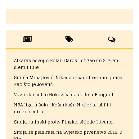
Alkaras osvojio Rolan Garos i stigao do 3. gren
slem titule
Siniša Mihajlović: Nikada nisam trenirao igrača
kao što je Jovetić
Vavrinka odbio Đokovića da dođe u Beograd
NBA liga u šoku: Košarkašu Njujorka ubili i
drugu sestru
Srbija rutinski protiv Finske, slijede Litvanci
Srbija se plasirala na Svjetsko prvenstvo 2019. u
Kini