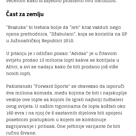
večerom kako bi zajedno proslavili ovu narudžbu.
Čast za zemlju
“Brazuka” bi trebala bolje da “leti” kroz vazduh nego
njena prethodnica, “Džabulani”, koja se koristila na SP
u Južnoafričkoj Republici 2010.
U pitanju je i odličan posao: “Adidas” je u čitavom
svijetu prodao 13 miliona lopti kakva se kotrljala u
Africi, a svi se nadaju kako će biti prodano još više
novih lopti.
Pakistanski “Forward Sports” se obavezao da isporuči
dva miliona komada, među kojima će biti i najskuplje
verzije ove lopte sa kojom će igrati najbolji fudbaleri
ovog svijeta. U našim trgovinama će lopta koštati oko
160 evra i na njoj će 6 sastavnih dijelova biti spojeni
posebnim postupkom u kojem se kombinuje
zagrijavanje i pritisak. One jeftinije varijante će biti
ručno šivane.