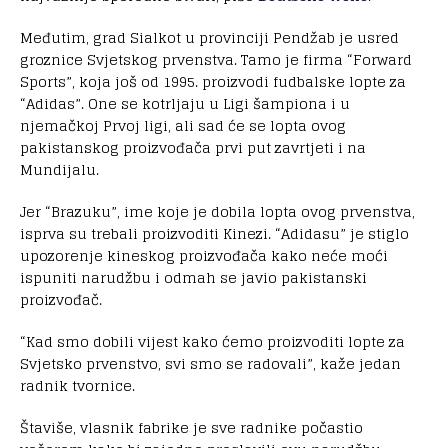
Međutim, grad Sialkot u provinciji Pendžab je usred
groznice Svjetskog prvenstva. Tamo je firma “Forward
Sports”, koja još od 1995. proizvodi fudbalske lopte za
“Adidas”. One se kotrljaju u Ligi šampiona i u
njemačkoj Prvoj ligi, ali sad će se lopta ovog
pakistanskog proizvođača prvi put zavrtjeti i na
Mundijalu.
Jer “Brazuku”, ime koje je dobila lopta ovog prvenstva,
isprva su trebali proizvoditi Kinezi. “Adidasu” je stiglo
upozorenje kineskog proizvođača kako neće moći
ispuniti narudžbu i odmah se javio pakistanski
proizvođač.
“Kad smo dobili vijest kako ćemo proizvoditi lopte za
Svjetsko prvenstvo, svi smo se radovali”, kaže jedan
radnik tvornice.
Štaviše, vlasnik fabrike je sve radnike počastio