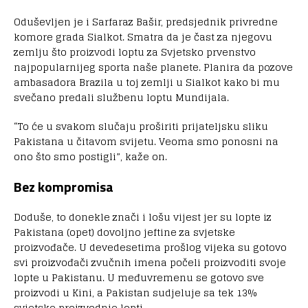
Oduševljen je i Sarfaraz Bašir, predsjednik privredne
komore grada Sialkot. Smatra da je čast za njegovu
zemlju što proizvodi loptu za Svjetsko prvenstvo
najpopularnijeg sporta naše planete. Planira da pozove
ambasadora Brazila u toj zemlji u Sialkot kako bi mu
svečano predali službenu loptu Mundijala.
“To će u svakom slučaju proširiti prijateljsku sliku
Pakistana u čitavom svijetu. Veoma smo ponosni na
ono što smo postigli”, kaže on.
Bez kompromisa
Doduše, to donekle znači i lošu vijest jer su lopte iz
Pakistana (opet) dovoljno jeftine za svjetske
proizvođače. U devedesetima prošlog vijeka su gotovo
svi proizvođači zvučnih imena počeli proizvoditi svoje
lopte u Pakistanu. U međuvremenu se gotovo sve
proizvodi u Kini, a Pakistan sudjeluje sa tek 13%
svjetske proizvodnje lopti.