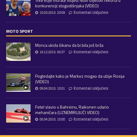
Trke koje morate vidjeti: Novi svjetski rekordi u
konkurenciji stogodišnjaka (VIDEO)
18.03.2018. 23:09
Komentari isključeni
MOTO SPORT
Monca ukida šikanu da bi bila još brža
16.12.2018. 00:37
Komentari isključeni
Pogledajte kako je Markez mogao da ubije Rosija
(VIDEO)
09.04.2018. 18:01
Komentari isključeni
Fetel slavio u Bahreinu, Raikonen udario
mehaničara (UZNEMIRUJUĆI VIDEO)
08.04.2018. 18:08
Komentari isključeni