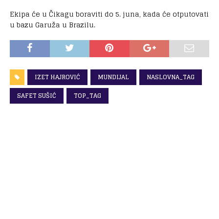
Ekipa će u Čikagu boraviti do 5. juna, kada će otputovati
u bazu Garuža u Brazilu.
IZET HAJROVIĆ
MUNDIJAL
NASLOVNA_TAG
SAFET SUŠIĆ
TOP_TAG