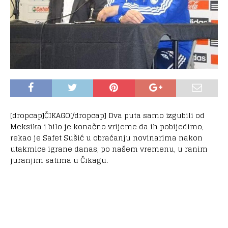
[dropcap]ČIKAGO[/dropcap] Dva puta samo izgubili od
Meksika i bilo je konačno vrijeme da ih pobijedimo,
rekao je Safet Sušić u obraćanju novinarima nakon
utakmice igrane danas, po našem vremenu, u ranim
juranjim satima u Čikagu.