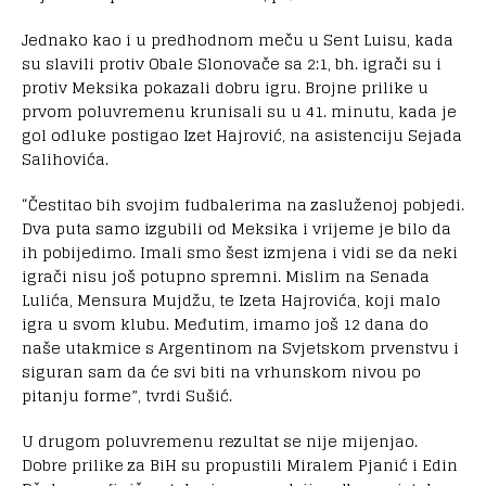
Jednako kao i u predhodnom meču u Sent Luisu, kada
su slavili protiv Obale Slonovače sa 2:1, bh. igrači su i
protiv Meksika pokazali dobru igru. Brojne prilike u
prvom poluvremenu krunisali su u 41. minutu, kada je
gol odluke postigao Izet Hajrović, na asistenciju Sejada
Salihovića.
“Čestitao bih svojim fudbalerima na zasluženoj pobjedi.
Dva puta samo izgubili od Meksika i vrijeme je bilo da
ih pobijedimo. Imali smo šest izmjena i vidi se da neki
igrači nisu još potupno spremni. Mislim na Senada
Lulića, Mensura Mujdžu, te Izeta Hajrovića, koji malo
igra u svom klubu. Međutim, imamo još 12 dana do
naše utakmice s Argentinom na Svjetskom prvenstvu i
siguran sam da će svi biti na vrhunskom nivou po
pitanju forme”, tvrdi Sušić.
U drugom poluvremenu rezultat se nije mijenjao.
Dobre prilike za BiH su propustili Miralem Pjanić i Edin