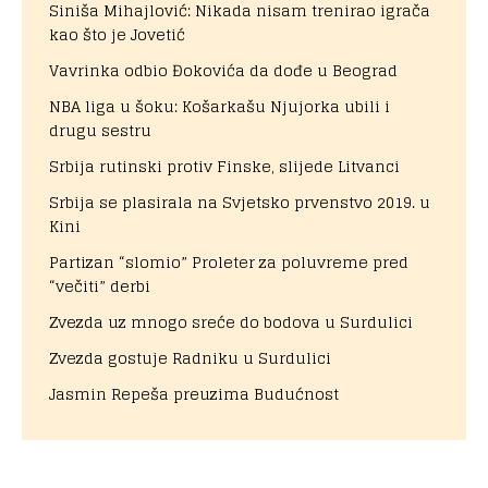
Siniša Mihajlović: Nikada nisam trenirao igrača
kao što je Jovetić
Vavrinka odbio Đokovića da dođe u Beograd
NBA liga u šoku: Košarkašu Njujorka ubili i
drugu sestru
Srbija rutinski protiv Finske, slijede Litvanci
Srbija se plasirala na Svjetsko prvenstvo 2019. u
Kini
Partizan “slomio” Proleter za poluvreme pred
“večiti” derbi
Zvezda uz mnogo sreće do bodova u Surdulici
Zvezda gostuje Radniku u Surdulici
Jasmin Repeša preuzima Budućnost