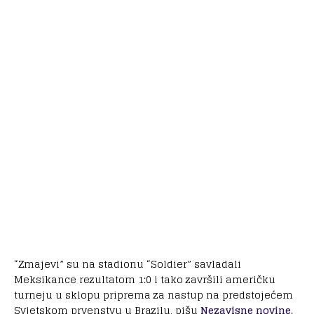
“Zmajevi” su na stadionu “Soldier” savladali
Meksikance rezultatom 1:0 i tako završili američku
turneju u sklopu priprema za nastup na predstojećem
Svjetskom prvenstvu u Brazilu, pišu
Nezavisne novine
.