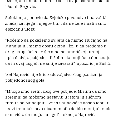
Džeko, a u finišu utakmice se sa dvije odbrane istakao
i Asmir Begović.
Selektor je ponovio da Svjetsko prvenstvo ima veliki
značaj za njega i njegov tim i da ne žele imati samo
epizodnu ulogu.
“Hoćemo da pokažemo svijetu da nismo slučajno na
Mundijalu. Imamo dobru ekipu i želju da prođemo u
drugi krug. Dobro je što smo na američkoj turneji
upisali dvije pobjede, ali želim da moji fudbaleri znaju
da ih ovaj uspjeh ne smije zavarati”, upozorio je Sušić.
Izet Hajrović nije krio zadovoljstvo zbog postizanja
pobjedonosnog gola.
“Mnogo smo sretni zbog ove pobjede. Mislim da smo
spremni da možemo nastaviti u istom ili sličnom
ritmu i na Mundijalu. Sejad Salihović je dodao loptu u
pravi trenutak; prvo nisam mislio da ide meni, ali onda
sam vidio da mogu dati gol”, rekao je Hajrović.