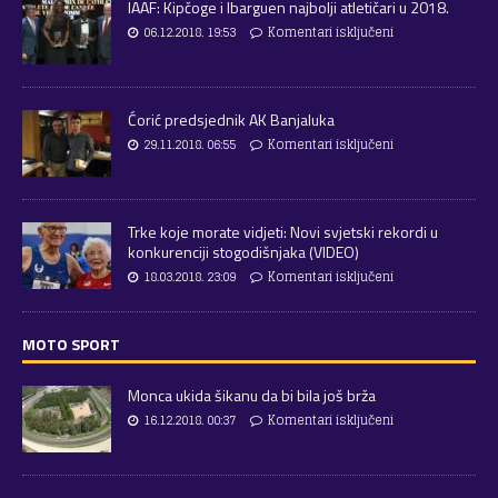
IAAF: Kipčoge i Ibarguen najbolji atletičari u 2018.
06.12.2018. 19:53
Komentari isključeni
Ćorić predsjednik AK Banjaluka
29.11.2018. 06:55
Komentari isključeni
Trke koje morate vidjeti: Novi svjetski rekordi u
konkurenciji stogodišnjaka (VIDEO)
18.03.2018. 23:09
Komentari isključeni
MOTO SPORT
Monca ukida šikanu da bi bila još brža
16.12.2018. 00:37
Komentari isključeni