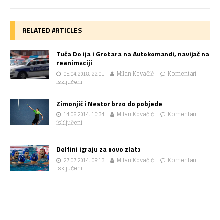
RELATED ARTICLES
Tuča Delija i Grobara na Autokomandi, navijač na
reanimaciji
05.04.2018. 22:01
Milan Kovačić
Komentari
isključeni
Zimonjić i Nestor brzo do pobjede
14.08.2014. 10:34
Milan Kovačić
Komentari
isključeni
Delfini igraju za novo zlato
27.07.2014. 09:13
Milan Kovačić
Komentari
isključeni