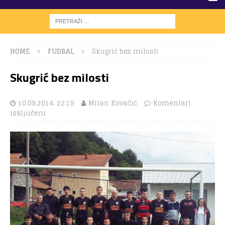
HOME
FUDBAL
Skugrić bez milosti
Skugrić bez milosti
10.09.2014. 22:19
Milan Kovačić
Komentari
isključeni