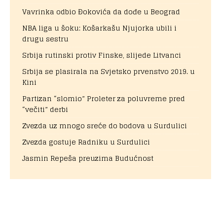
Vavrinka odbio Đokovića da dođe u Beograd
NBA liga u šoku: Košarkašu Njujorka ubili i
drugu sestru
Srbija rutinski protiv Finske, slijede Litvanci
Srbija se plasirala na Svjetsko prvenstvo 2019. u
Kini
Partizan “slomio” Proleter za poluvreme pred
“večiti” derbi
Zvezda uz mnogo sreće do bodova u Surdulici
Zvezda gostuje Radniku u Surdulici
Jasmin Repeša preuzima Budućnost