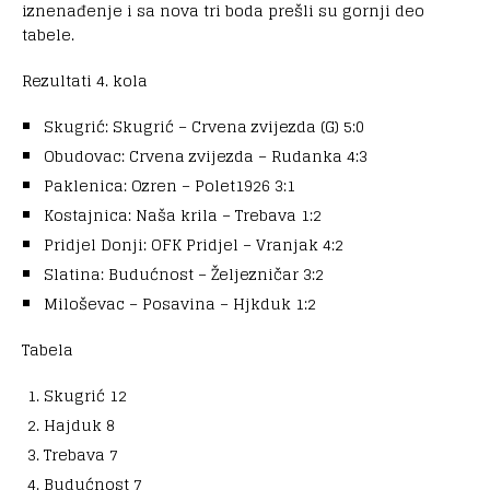
iznenađenje i sa nova tri boda prešli su gornji deo
tabele.
Rezultati 4. kola
Skugrić: Skugrić – Crvena zvijezda (G) 5:0
Obudovac: Crvena zvijezda – Rudanka 4:3
Paklenica: Ozren – Polet1926 3:1
Kostajnica: Naša krila – Trebava 1:2
Pridjel Donji: OFK Pridjel – Vranjak 4:2
Slatina: Budućnost – Željezničar 3:2
Miloševac – Posavina – Hjkduk 1:2
Tabela
Skugrić 12
Hajduk 8
Trebava 7
Budućnost 7