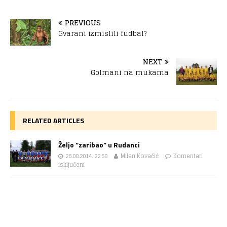
PREVIOUS
Gvarani izmislili fudbal?
NEXT
Golmani na mukama
RELATED ARTICLES
Željo “zaribao” u Rudanci
26.08.2014. 22:58
Milan Kovačić
Komentari
isključeni