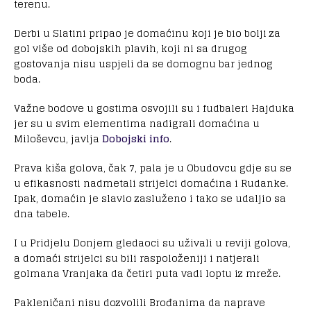
terenu.
Derbi u Slatini pripao je domaćinu koji je bio bolji za
gol više od dobojskih plavih, koji ni sa drugog
gostovanja nisu uspjeli da se domognu bar jednog
boda.
Važne bodove u gostima osvojili su i fudbaleri Hajduka
jer su u svim elementima nadigrali domaćina u
Miloševcu, javlja
Dobojski info
.
Prava kiša golova, čak 7, pala je u Obudovcu gdje su se
u efikasnosti nadmetali strijelci domaćina i Rudanke.
Ipak, domaćin je slavio zasluženo i tako se udaljio sa
dna tabele.
I u Pridjelu Donjem gledaoci su uživali u reviji golova,
a domaći strijelci su bili raspoloženiji i natjerali
golmana Vranjaka da četiri puta vadi loptu iz mreže.
Pakleničani nisu dozvolili Brođanima da naprave