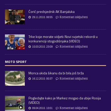
Ćorić predsjednik AK Banjaluka
29.11.2018. 06:55
Komentari isključeni
Trke koje morate vidjeti: Novi svjetski rekordi u
konkurenciji stogodišnjaka (VIDEO)
18.03.2018. 23:09
Komentari isključeni
MOTO SPORT
Monca ukida šikanu da bi bila još brža
16.12.2018. 00:37
Komentari isključeni
Pogledajte kako je Markez mogao da ubije Rosija
(VIDEO)
09.04.2018. 18:01
Komentari isključeni