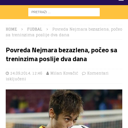
HOME
FUDBAL
Povreda Nejmara bezazlena, počeo
sa treninzima poslije dva dana
Povreda Nejmara bezazlena, počeo sa
treninzima poslije dva dana
24.09.2014. 12:46
Milan Kovačić
Komentari
isključeni