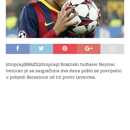
[dropcap]BRAZIL[/dropcap] Brazilski fudbaler Nejmar
trenirao je sa saigračima dva dana pošto se povrijedio
u pobjedi Barselone od 5:0 protiv Levantea.