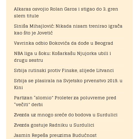
Alkaras osvojio Rolan Garos i stigao do 3. gren
slem titule
Siniša Mihajlović: Nikada nisam trenirao igrača
kao što je Jovetić
Vavrinka odbio Đokovića da dođe u Beograd
NBA liga u šoku: Košarkašu Njujorka ubili i
drugu sestru
Srbija rutinski protiv Finske, slijede Litvanci
Srbija se plasirala na Svjetsko prvenstvo 2019. u
Kini
Partizan “slomio” Proleter za poluvreme pred
“večiti” derbi
Zvezda uz mnogo sreće do bodova u Surdulici
Zvezda gostuje Radniku u Surdulici
Jasmin Repeša preuzima Budućnost