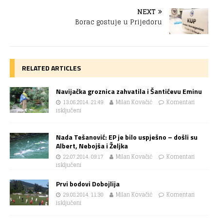
NEXT
Borac gostuje u Prijedoru
RELATED ARTICLES
Navijačka groznica zahvatila i Šantićevu Eminu
13.06.2014. 21:49
Milan Kovačić
Komentari
isključeni
Nada Tešanović: EP je bilo uspješno – došli su
Albert, Nebojša i Željka
22.07.2014. 09:17
Milan Kovačić
Komentari
isključeni
Prvi bodovi Dobojlija
29.08.2014. 11:30
Milan Kovačić
Komentari
isključeni