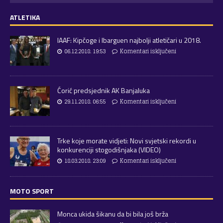
ATLETIKA
IAAF: Kipčoge i Ibarguen najbolji atletičari u 2018.
06.12.2018. 19:53
Komentari isključeni
Ćorić predsjednik AK Banjaluka
29.11.2018. 06:55
Komentari isključeni
Trke koje morate vidjeti: Novi svjetski rekordi u
konkurenciji stogodišnjaka (VIDEO)
18.03.2018. 23:09
Komentari isključeni
MOTO SPORT
Monca ukida šikanu da bi bila još brža