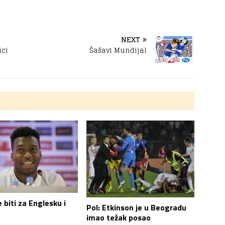
NEXT
ici
Šašavi Mundijal
ne biti za Englesku i
Pol: Etkinson je u Beogradu
imao težak posao