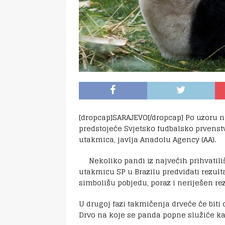
[dropcap]SARAJEVO[/dropcap] Po uzoru n
predstojeće Svjetsko fudbalsko prvenstv
utakmica, javlja Anadolu Agency (AA).
Nekoliko pandi iz najvećih prihvatil
utakmicu SP u Brazilu predviđati rezulta
simbolišu pobjedu, poraz i neriješen rez
U drugoj fazi takmičenja drveće će biti 
Drvo na koje se panda popne služiće kao