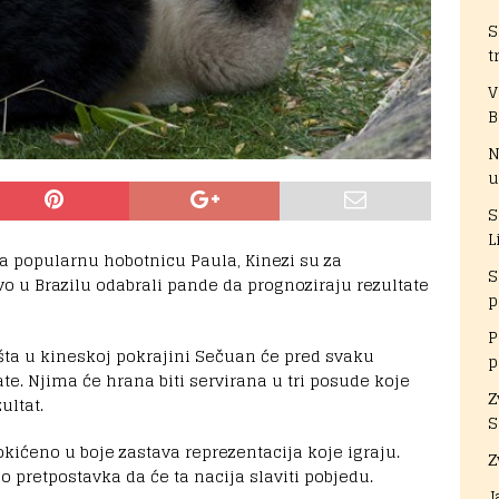
S
t
V
B
N
u
S
L
a popularnu hobotnicu Paula, Kinezi su za
S
o u Brazilu odabrali pande da prognoziraju rezultate
p
P
išta u kineskoj pokrajini Sečuan će pred svaku
p
te. Njima će hrana biti servirana u tri posude koje
Z
ultat.
S
okićeno u boje zastava reprezentacija koje igraju.
Z
 pretpostavka da će ta nacija slaviti pobjedu.
J