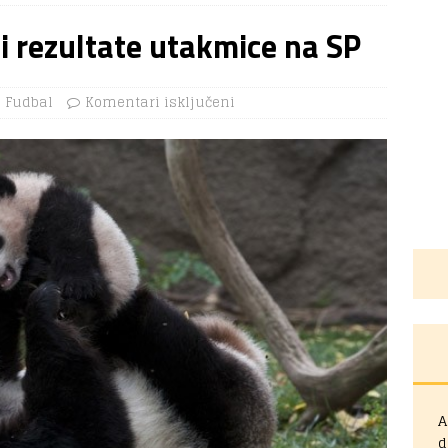
i rezultate utakmice na SP
Fudbal
Komentari isključeni
A
d