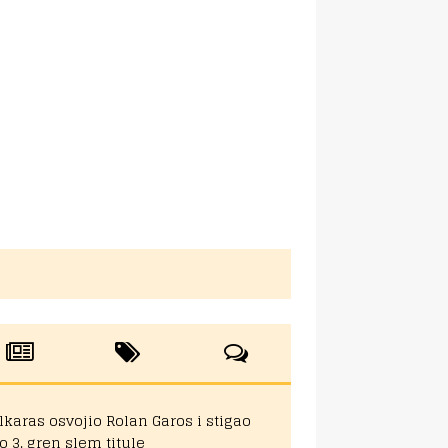
lkaras osvojio Rolan Garos i stigao
o 3. gren slem titule