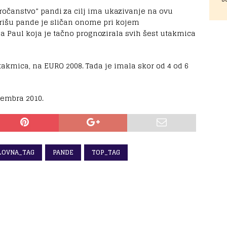
ročanstvo” pandi za cilj ima ukazivanje na ovu
rišu pande je sličan onome pri kojem
ca Paul koja je tačno prognozirala svih šest utakmica
utakmica, na EURO 2008. Tada je imala skor od 4 od 6
tembra 2010.
LOVNA_TAG
PANDE
TOP_TAG