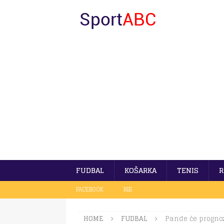
FUDBAL
KOŠARKA
TENIS
R
FACEBOOK
RSS
HOME
FUDBAL
Pande će prognoz