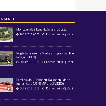
TO SPORT
Monca ukida šikanu da bi bila još brža
16.12.2018. 00:37
Komentari isključeni
Pogledajte kako je Markez mogao da ubije
Rosija (VIDEO)
09.04.2018. 18:01
Komentari isključeni
Fetel slavio u Bahreinu, Raikonen udario
mehaničara (UZNEMIRUJUĆI VIDEO)
08.04.2018. 18:08
Komentari isključeni