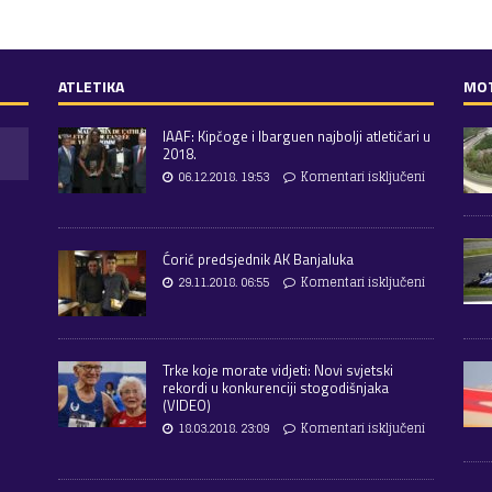
ATLETIKA
MO
IAAF: Kipčoge i Ibarguen najbolji atletičari u
2018.
06.12.2018. 19:53
Komentari isključeni
Ćorić predsjednik AK Banjaluka
29.11.2018. 06:55
Komentari isključeni
Trke koje morate vidjeti: Novi svjetski
rekordi u konkurenciji stogodišnjaka
(VIDEO)
18.03.2018. 23:09
Komentari isključeni