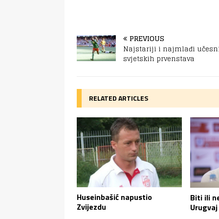
PREVIOUS
Najstariji i najmlađi učesn
svjetskih prvenstava
RELATED ARTICLES
Huseinbašić napustio
Biti ili 
Zvijezdu
Urugvaj