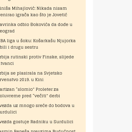
iniša Mihajlović: Nikada nisam
renirao igrača kao što je Jovetić
avrinka odbio Đokovića da dođe u
eograd
BA liga u šoku: Košarkašu Njujorka
bili i drugu sestru
rbija rutinski protiv Finske, slijede
itvanci
rbija se plasirala na Svjetsko
rvenstvo 2019. u Kini
artizan “slomio” Proleter za
oluvreme pred “večiti” derbi
vezda uz mnogo sreće do bodova u
urdulici
vezda gostuje Radniku u Surdulici
asmin Repeša preuzima Budućnost