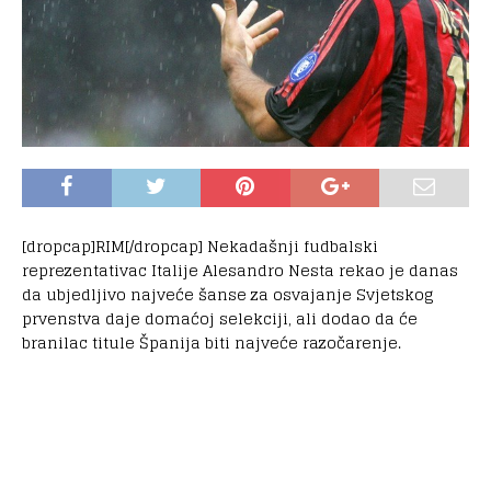
[dropcap]RIM[/dropcap] Nekadašnji fudbalski
reprezentativac Italije Alesandro Nesta rekao je danas
da ubjedljivo najveće šanse za osvajanje Svjetskog
prvenstva daje domaćoj selekciji, ali dodao da će
branilac titule Španija biti najveće razočarenje.