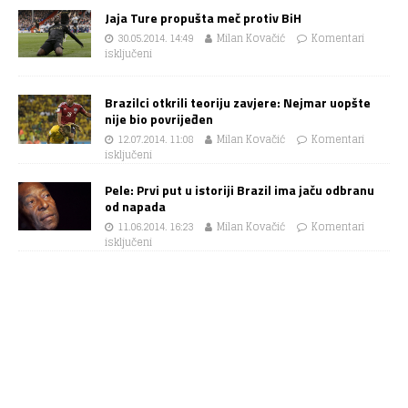
Jaja Ture propušta meč protiv BiH
30.05.2014. 14:49
Milan Kovačić
Komentari
isključeni
Brazilci otkrili teoriju zavjere: Nejmar uopšte
nije bio povrijeđen
12.07.2014. 11:08
Milan Kovačić
Komentari
isključeni
Pele: Prvi put u istoriji Brazil ima jaču odbranu
od napada
11.06.2014. 16:23
Milan Kovačić
Komentari
isključeni