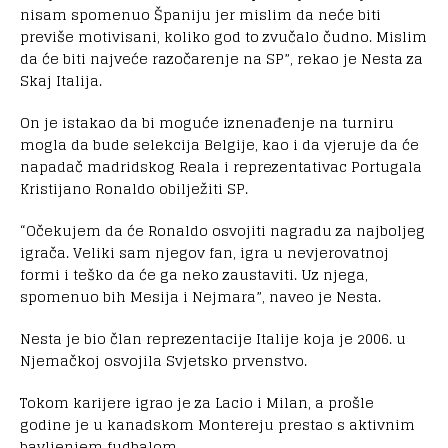
nisam spomenuo Španiju jer mislim da neće biti
previše motivisani, koliko god to zvučalo čudno. Mislim
da će biti najveće razočarenje na SP”, rekao je Nesta za
Skaj Italija.
On je istakao da bi moguće iznenađenje na turniru
mogla da bude selekcija Belgije, kao i da vjeruje da će
napadač madridskog Reala i reprezentativac Portugala
Kristijano Ronaldo obilježiti SP.
“Očekujem da će Ronaldo osvojiti nagradu za najboljeg
igrača. Veliki sam njegov fan, igra u nevjerovatnoj
formi i teško da će ga neko zaustaviti. Uz njega,
spomenuo bih Mesija i Nejmara”, naveo je Nesta.
Nesta je bio član reprezentacije Italije koja je 2006. u
Njemačkoj osvojila Svjetsko prvenstvo.
Tokom karijere igrao je za Lacio i Milan, a prošle
godine je u kanadskom Montereju prestao s aktivnim
bavljenjem fudbalom.