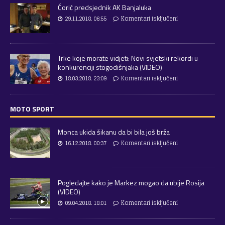
Ćorić predsjednik AK Banjaluka
29.11.2018. 06:55
Komentari isključeni
Trke koje morate vidjeti: Novi svjetski rekordi u
konkurenciji stogodišnjaka (VIDEO)
18.03.2018. 23:09
Komentari isključeni
MOTO SPORT
Monca ukida šikanu da bi bila još brža
16.12.2018. 00:37
Komentari isključeni
Pogledajte kako je Markez mogao da ubije Rosija
(VIDEO)
09.04.2018. 18:01
Komentari isključeni