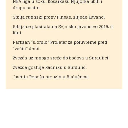
NBA liga u šoku: Košarkašu Njujorka ubili i
drugu sestru
Srbija rutinski protiv Finske, slijede Litvanci
Srbija se plasirala na Svjetsko prvenstvo 2019. u
Kini
Partizan “slomio” Proleter za poluvreme pred
“večiti” derbi
Zvezda uz mnogo sreće do bodova u Surdulici
Zvezda gostuje Radniku u Surdulici
Jasmin Repeša preuzima Budućnost