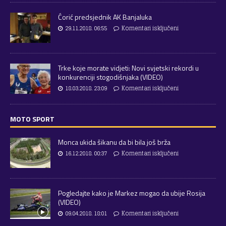
Ćorić predsjednik AK Banjaluka
29.11.2018. 06:55
Komentari isključeni
Trke koje morate vidjeti: Novi svjetski rekordi u
konkurenciji stogodišnjaka (VIDEO)
18.03.2018. 23:09
Komentari isključeni
MOTO SPORT
Monca ukida šikanu da bi bila još brža
16.12.2018. 00:37
Komentari isključeni
Pogledajte kako je Markez mogao da ubije Rosija
(VIDEO)
09.04.2018. 18:01
Komentari isključeni