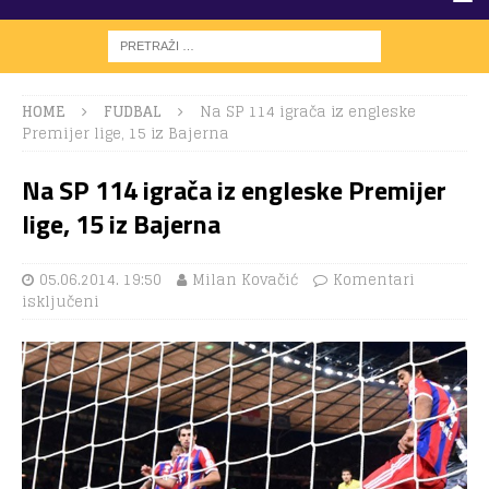
HOME
FUDBAL
Na SP 114 igrača iz engleske
Premijer lige, 15 iz Bajerna
Na SP 114 igrača iz engleske Premijer
lige, 15 iz Bajerna
05.06.2014. 19:50
Milan Kovačić
Komentari
isključeni