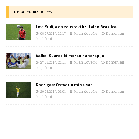
RELATED ARTICLES
Lev: Sudija da zaustavi brutalne Brazilce
08.07.2014. 10:17
Milan Kovačić
Komentari
isključeni
Valke: Suarez bi morao na terapiju
27.06.2014. 20:11
Milan Kovačić
Komentari
isključeni
Rodriges: Ostvario mi se san
29.06.2014. 09:01
Milan Kovačić
Komentari
isključeni