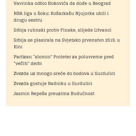
Vavrinka odbio Đokovića da dođe u Beograd
NBA liga u šoku: Košarkašu Njujorka ubili i
drugu sestru
Srbija rutinski protiv Finske, slijede Litvanci
Srbija se plasirala na Svjetsko prvenstvo 2019. u
Kini
Partizan “slomio” Proleter za poluvreme pred
“večiti” derbi
Zvezda uz mnogo sreće do bodova u Surdulici
Zvezda gostuje Radniku u Surdulici
Jasmin Repeša preuzima Budućnost