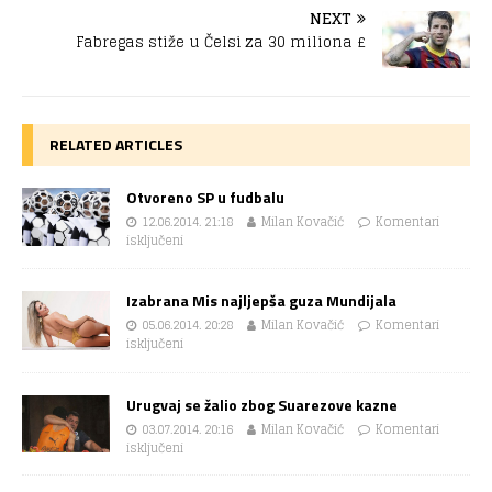
NEXT
Fabregas stiže u Čelsi za 30 miliona £
RELATED ARTICLES
Otvoreno SP u fudbalu
12.06.2014. 21:18
Milan Kovačić
Komentari
isključeni
Izabrana Mis najljepša guza Mundijala
05.06.2014. 20:28
Milan Kovačić
Komentari
isključeni
Urugvaj se žalio zbog Suarezove kazne
03.07.2014. 20:16
Milan Kovačić
Komentari
isključeni