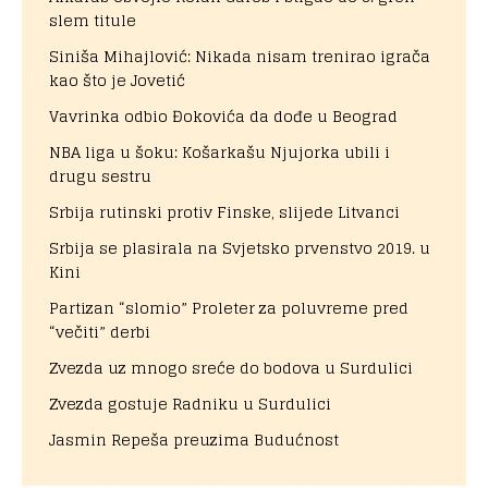
slem titule
Siniša Mihajlović: Nikada nisam trenirao igrača
kao što je Jovetić
Vavrinka odbio Đokovića da dođe u Beograd
NBA liga u šoku: Košarkašu Njujorka ubili i
drugu sestru
Srbija rutinski protiv Finske, slijede Litvanci
Srbija se plasirala na Svjetsko prvenstvo 2019. u
Kini
Partizan “slomio” Proleter za poluvreme pred
“večiti” derbi
Zvezda uz mnogo sreće do bodova u Surdulici
Zvezda gostuje Radniku u Surdulici
Jasmin Repeša preuzima Budućnost