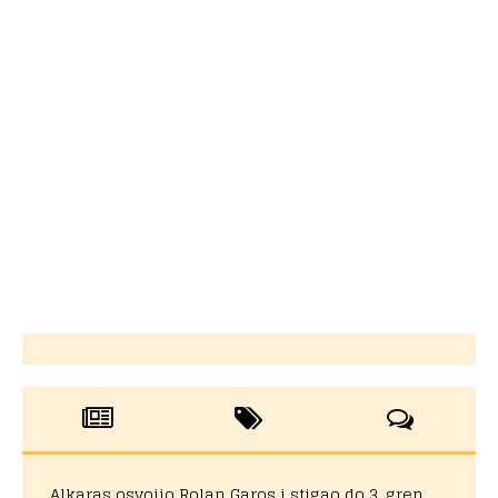
Alkaras osvojio Rolan Garos i stigao do 3. gren