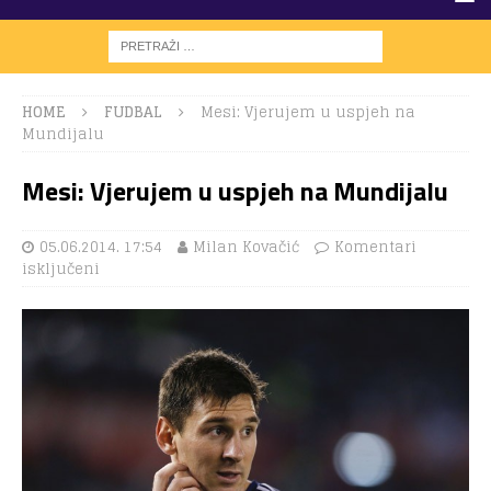
HOME
FUDBAL
Mesi: Vjerujem u uspjeh na
Mundijalu
Mesi: Vjerujem u uspjeh na Mundijalu
05.06.2014. 17:54
Milan Kovačić
Komentari
isključeni