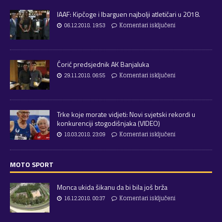
IAAF: Kipčoge i Ibarguen najbolji atletičari u 2018.
06.12.2018. 19:53
Komentari isključeni
Ćorić predsjednik AK Banjaluka
29.11.2018. 06:55
Komentari isključeni
Trke koje morate vidjeti: Novi svjetski rekordi u
konkurenciji stogodišnjaka (VIDEO)
18.03.2018. 23:09
Komentari isključeni
MOTO SPORT
Monca ukida šikanu da bi bila još brža
16.12.2018. 00:37
Komentari isključeni