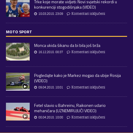
Trke koje morate vidjeti: Novi svjetski rekordi u
konkurenciji stogodišnjaka (VIDEO)
18.03.2018. 23:09
Komentari isključeni
MOTO SPORT
Monca ukida šikanu da bi bila još brža
16.12.2018. 00:37
Komentari isključeni
Pogledajte kako je Markez mogao da ubije Rosija
(VIDEO)
09.04.2018. 18:01
Komentari isključeni
Fetel slavio u Bahreinu, Raikonen udario
mehaničara (UZNEMIRUJUĆI VIDEO)
08.04.2018. 18:08
Komentari isključeni