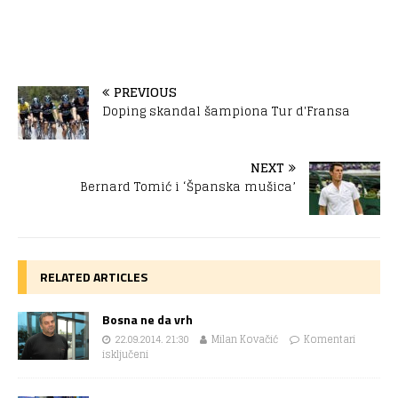
PREVIOUS
Doping skandal šampiona Tur d'Fransa
NEXT
Bernard Tomić i ‘Španska mušica’
RELATED ARTICLES
Bosna ne da vrh
22.09.2014. 21:30
Milan Kovačić
Komentari
isključeni