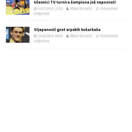
Učesnici TV turnira šampiona još nepoznati
02.07.2014. 15:28
Milan Kovačić
Komentari
isključeni
Stjepanović gost srpskih košarkaša
24.08.2014. 09:29
Milan Kovačić
Komentari
isključeni