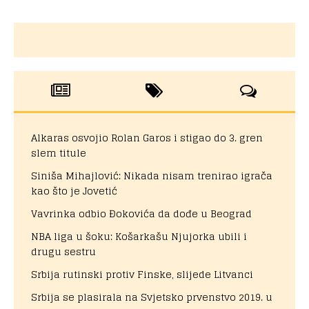
Alkaras osvojio Rolan Garos i stigao do 3. gren
slem titule
Siniša Mihajlović: Nikada nisam trenirao igrača
kao što je Jovetić
Vavrinka odbio Đokovića da dođe u Beograd
NBA liga u šoku: Košarkašu Njujorka ubili i
drugu sestru
Srbija rutinski protiv Finske, slijede Litvanci
Srbija se plasirala na Svjetsko prvenstvo 2019. u