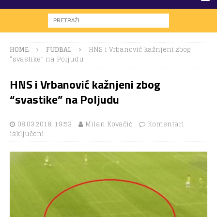
HOME
FUDBAL
HNS i Vrbanović kažnjeni zbog
“svastike” na Poljudu
HNS i Vrbanović kažnjeni zbog
“svastike” na Poljudu
08.03.2018. 19:53
Milan Kovačić
Komentari
isključeni