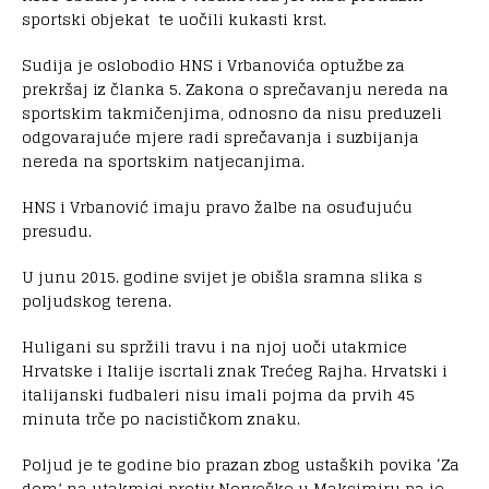
sportski objekat te uočili kukasti krst.
Sudija je oslobodio HNS i Vrbanovića optužbe za
prekršaj iz članka 5. Zakona o sprečavanju nereda na
sportskim takmičenjima, odnosno da nisu preduzeli
odgovarajuće mjere radi sprečavanja i suzbijanja
nereda na sportskim natjecanjima.
HNS i Vrbanović imaju pravo žalbe na osuđujuću
presudu.
U junu 2015. godine svijet je obišla sramna slika s
poljudskog terena.
Huligani su spržili travu i na njoj uoči utakmice
Hrvatske i Italije iscrtali znak Trećeg Rajha. Hrvatski i
italijanski fudbaleri nisu imali pojma da prvih 45
minuta trče po nacističkom znaku.
Poljud je te godine bio prazan zbog ustaških povika ‘Za
dom’ na utakmici protiv Norveške u Maksimiru pa je