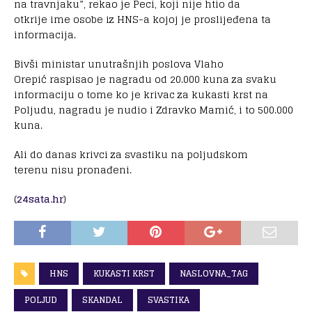
na travnjaku”, rekao je Peci, koji nije htio da
otkrije ime osobe iz HNS-a kojoj je proslijeđena ta
informacija.
Bivši ministar unutrašnjih poslova Vlaho
Orepić raspisao je nagradu od 20.000 kuna za svaku
informaciju o tome ko je krivac za kukasti krst na
Poljudu, nagradu je nudio i Zdravko Mamić, i to 500.000
kuna.
Ali do danas krivci za svastiku na poljudskom
terenu nisu pronađeni.
(
24sata.hr
)
HNS
KUKASTI KRST
NASLOVNA_TAG
POLJUD
SKANDAL
SVASTIKA