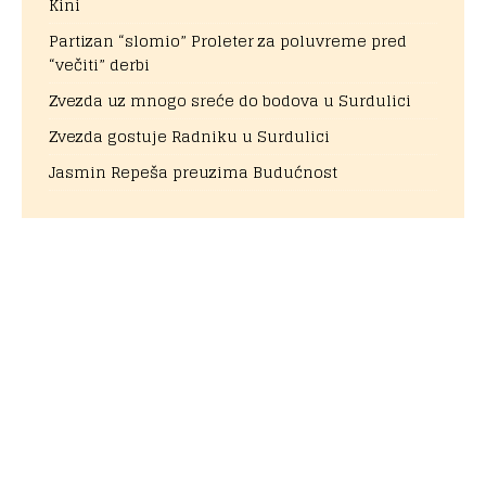
Kini
Partizan “slomio” Proleter za poluvreme pred
“večiti” derbi
Zvezda uz mnogo sreće do bodova u Surdulici
Zvezda gostuje Radniku u Surdulici
Jasmin Repeša preuzima Budućnost