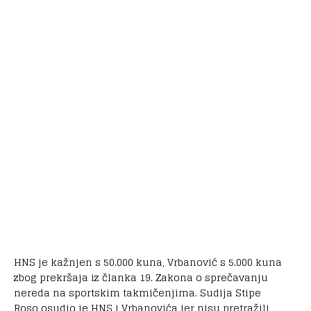
HNS je kažnjen s 50.000 kuna, Vrbanović s 5.000 kuna
zbog prekršaja iz članka 19. Zakona o sprečavanju
nereda na sportskim takmičenjima. Sudija Stipe
Roso osudio je HNS i Vrbanovića jer nisu pretražili