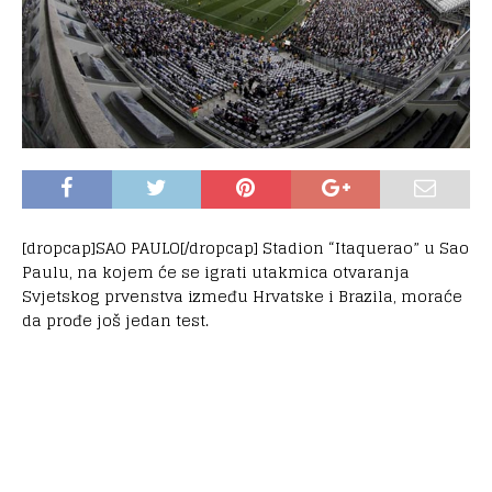
[dropcap]SAO PAULO[/dropcap] Stadion “Itaquerao” u Sao
Paulu, na kojem će se igrati utakmica otvaranja
Svjetskog prvenstva između Hrvatske i Brazila, moraće
da prođe još jedan test.