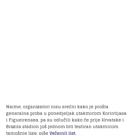
Naime, organizatori nisu srećni kako je prošla
generalna proba u ponedjeljak utakmicom Korintijasa
i Figueirensea, pa su odlučili kako će prije Hrvatske i
Brazila stadion još jednom biti testiran utakmicom
tamošnje lige, piše
Večernji list
.