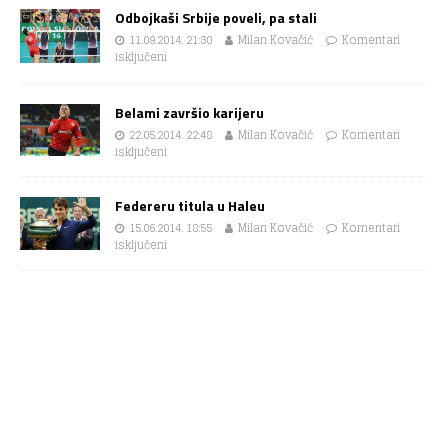
Odbojkaši Srbije poveli, pa stali
11.09.2014. 21:30
Milan Kovačić
Komentari
isključeni
Belami završio karijeru
22.05.2014. 22:48
Milan Kovačić
Komentari
isključeni
Federeru titula u Haleu
15.06.2014. 18:55
Milan Kovačić
Komentari
isključeni