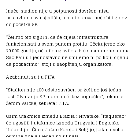
Inače, stadion nije u potpunosti dovršen, nisu
postavljena sva sjedišta, a ni dio krova neće biti gotov
do početka SP.
“Želimo biti sigurni da će cijela infrastruktura
funkcionisati u svom punom profilu. Očekujemo oko
70.000 gostiju, oči cijelog svijeta biće usmjerene prema
Sao Paulu i jednostavno ne smijemo ni po koju cijenu
da podbacimo”, stoji u saopštenju organizatora.
A zabrinuti su i u FIFA.
“Stadion nije 100 odsto završen pa želimo još jedan
test. Otvaranje SP mora proći bez pogreške”, rekao je
Žerom Valcke, sekretar FIFA.
Osim utakmice između Brazila i Hrvatske, “Itaquerao”
će ugostiti i utakmice između Urugvaja i Engleske,
Holandije i Čilea, Južne Koreje i Belgije, jedan dvoboj
osmine finala i jedan polufinala.