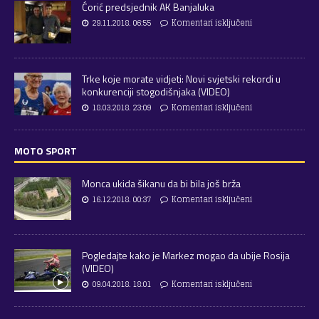
Ćorić predsjednik AK Banjaluka
29.11.2018. 06:55
Komentari isključeni
Trke koje morate vidjeti: Novi svjetski rekordi u
konkurenciji stogodišnjaka (VIDEO)
18.03.2018. 23:09
Komentari isključeni
MOTO SPORT
Monca ukida šikanu da bi bila još brža
16.12.2018. 00:37
Komentari isključeni
Pogledajte kako je Markez mogao da ubije Rosija
(VIDEO)
09.04.2018. 18:01
Komentari isključeni