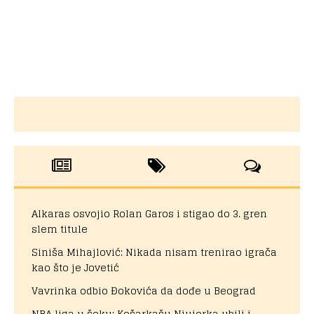
Alkaras osvojio Rolan Garos i stigao do 3. gren
slem titule
Siniša Mihajlović: Nikada nisam trenirao igrača
kao što je Jovetić
Vavrinka odbio Đokovića da dođe u Beograd
NBA liga u šoku: Košarkašu Njujorka ubili i