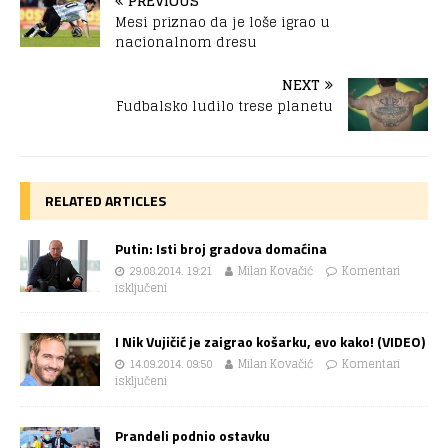
PREVIOUS
Mesi priznao da je loše igrao u
nacionalnom dresu
NEXT
Fudbalsko ludilo trese planetu
RELATED ARTICLES
Putin: Isti broj gradova domaćina
29.08.2014. 19:21
Milan Kovačić
Komentari
isključeni
I Nik Vujičić je zaigrao košarku, evo kako! (VIDEO)
14.09.2014. 09:50
Milan Kovačić
Komentari
isključeni
Prandeli podnio ostavku