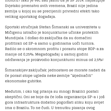
motoru? Iako je već sad jasno da je SP 2014. najskuplje
Svjetsko prvenstvo svih vremena, Brazil nije jedina
zemlja u kojoj su se precijenili privredni efekti tako
velikog sportskog događaja.
Sportski stručnjak Stefan Šimanski sa univerziteta u
Mičigenu istražio je konjunkturne učinke proteklih
Mundijala. I došao do zaključka da su domaćini
profitirali od SP-a samo u godinama uoči turnira.
Radilo se o skromnom profitu i porastu stope BDP-a za
manje od 0,25%. Megadogađaj u samoj godini
održavanja je proizvodio konjunkturni minus od 2,5%!
Šimanskijev zaključak: jednostavo se morate nadati da
će porast stope ugleda neke zemlje “izjednačiti”
ekonomske gubitke.
Međutim, i oko tog pitanja su mnogi Brazilci postali
skeptični. Oni se boje da će loša organizacija SP-a i još
gora infrastruktura dodatno pogoršati sliku koju svijet
ima o Brazilu. To ne čudi. U trenutku pisanja ovog