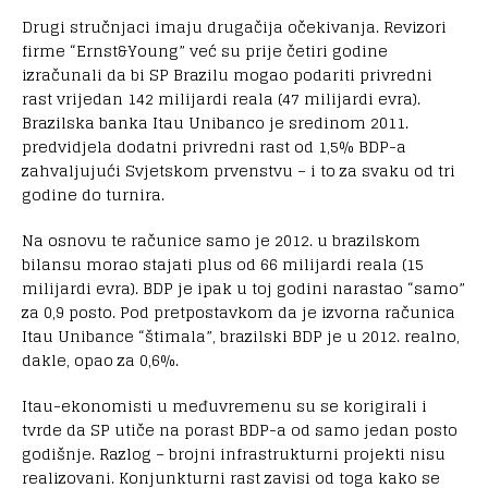
Drugi stručnjaci imaju drugačija očekivanja. Revizori
firme “Ernst&Young” već su prije četiri godine
izračunali da bi SP Brazilu mogao podariti privredni
rast vrijedan 142 milijardi reala (47 milijardi evra).
Brazilska banka Itau Unibanco je sredinom 2011.
predvidjela dodatni privredni rast od 1,5% BDP-a
zahvaljujući Svjetskom prvenstvu – i to za svaku od tri
godine do turnira.
Na osnovu te računice samo je 2012. u brazilskom
bilansu morao stajati plus od 66 milijardi reala (15
milijardi evra). BDP je ipak u toj godini narastao “samo”
za 0,9 posto. Pod pretpostavkom da je izvorna računica
Itau Unibance “štimala”, brazilski BDP je u 2012. realno,
dakle, opao za 0,6%.
Itau-ekonomisti u međuvremenu su se korigirali i
tvrde da SP utiče na porast BDP-a od samo jedan posto
godišnje. Razlog – brojni infrastrukturni projekti nisu
realizovani. Konjunkturni rast zavisi od toga kako se