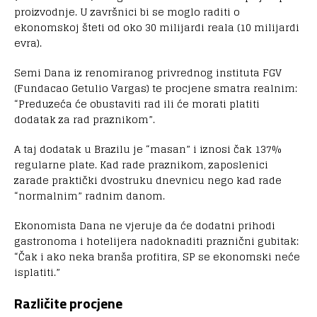
proizvodnje. U završnici bi se moglo raditi o
ekonomskoj šteti od oko 30 milijardi reala (10 milijardi
evra).
Semi Dana iz renomiranog privrednog instituta FGV
(Fundacao Getulio Vargas) te procjene smatra realnim:
“Preduzeća će obustaviti rad ili će morati platiti
dodatak za rad praznikom”.
A taj dodatak u Brazilu je “masan” i iznosi čak 137%
regularne plate. Kad rade praznikom, zaposlenici
zarade praktički dvostruku dnevnicu nego kad rade
“normalnim” radnim danom.
Ekonomista Dana ne vjeruje da će dodatni prihodi
gastronoma i hotelijera nadoknaditi praznični gubitak:
“Čak i ako neka branša profitira, SP se ekonomski neće
isplatiti.”
Različite procjene