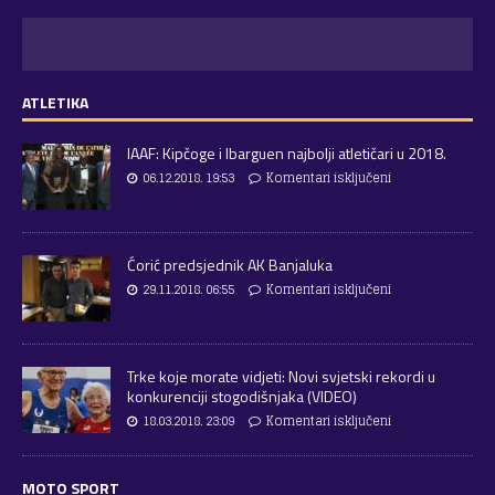
ATLETIKA
IAAF: Kipčoge i Ibarguen najbolji atletičari u 2018.
06.12.2018. 19:53
Komentari isključeni
Ćorić predsjednik AK Banjaluka
29.11.2018. 06:55
Komentari isključeni
Trke koje morate vidjeti: Novi svjetski rekordi u
konkurenciji stogodišnjaka (VIDEO)
18.03.2018. 23:09
Komentari isključeni
MOTO SPORT