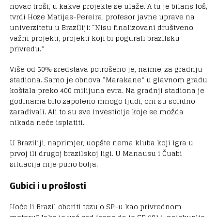
novac troši, u kakve projekte se ulaže. A tu je bilans loš,
tvrdi Hoze Matijas-Pereira, profesor javne uprave na
univerzitetu u Brazíliji: “Nisu finalizovani društveno
važni projekti, projekti koji bi pogurali brazilsku
privredu.”
Više od 50% sredstava potrošeno je, naime, za gradnju
stadiona. Samo je obnova “Marakane” u glavnom gradu
koštala preko 400 milijuna evra. Na gradnji stadiona je
godinama bilo zapoleno mnogo ljudi, oni su solidno
zarađivali. Ali to su sve investicije koje se možda
nikada neće isplatiti.
U Braziliji, naprimjer, uopšte nema kluba koji igra u
prvoj ili drugoj brazilskoj ligi. U Manausu i Čuabi
situacija nije puno bolja.
Gubici i u prošlosti
Hoće li Brazil oboriti tezu o SP-u kao privrednom