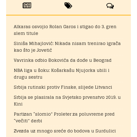
Alkaras osvojio Rolan Garos i stigao do 3. gren
slem titule
Siniša Mihajlović: Nikada nisam trenirao igrača
kao što je Jovetić
Vavrinka odbio Đokovića da dođe u Beograd
NBA liga u šoku: Košarkašu Njujorka ubili i
drugu sestru
Srbija rutinski protiv Finske, slijede Litvanci
Srbija se plasirala na Svjetsko prvenstvo 2019. u
Kini
Partizan “slomio” Proleter za poluvreme pred
“večiti” derbi
Zvezda uz mnogo sreće do bodova u Surdulici