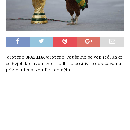
[dropcap]BRAZILIJA[/dropcap] Paušalno se voli reći kako
se Svjetsko prvenstvo u fudbalu pozitivno odražava na
privredni rast zemlje domaćina.