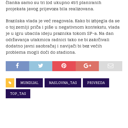
članka samo su tri (od ukupno 45!) planiranih
projekata javog prijevoza bila realizovana.
Brazilska vlada je već reagovala. Kako bi izbjegla da se
o toj zemlji priča i piše u negativnom kontekstu, vlada
je u igru ubacila ideju praznika tokom SP-a. Na dan
održavanja utakmica radnici tako ne bi zakrčivali
dodatno javni saobračaj i navijači bi bez većih
problema mogli doći do stadiona.
MUNDIJAL
NASLOVNA_TAG
PRIVREDA
TOP_TAG