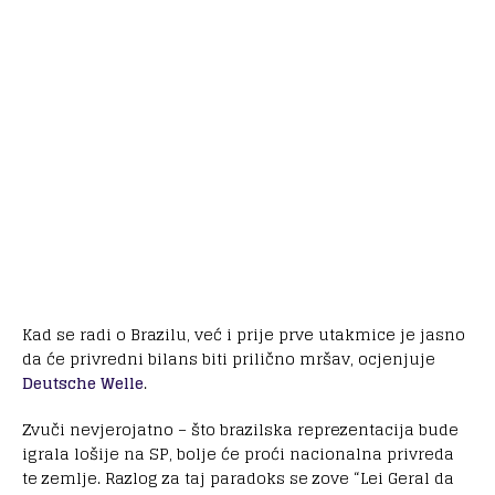
Kad se radi o Brazilu, već i prije prve utakmice je jasno
da će privredni bilans biti prilično mršav, ocjenjuje
Deutsche Welle
.
Zvuči nevjerojatno – što brazilska reprezentacija bude
igrala lošije na SP, bolje će proći nacionalna privreda
te zemlje. Razlog za taj paradoks se zove “Lei Geral da