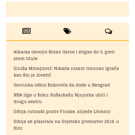
Alkaras osvojio Rolan Garos i stigao do 3. gren
slem titule
Siniša Mihajlović: Nikada nisam trenirao igrača
kao što je Jovetić
Vavrinka odbio Đokovića da dođe u Beograd
NBA liga u šoku: Košarkašu Njujorka ubili i
drugu sestru
Srbija rutinski protiv Finske, slijede Litvanci
Srbija se plasirala na Svjetsko prvenstvo 2019. u
Kini