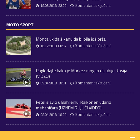
18.03.2018. 23:09
Komentari isključeni
MOTO SPORT
Monca ukida šikanu da bi bila još brža
16.12.2018. 00:37
Komentari isključeni
Pogledajte kako je Markez mogao da ubije Rosija
(VIDEO)
09.04.2018. 18:01
Komentari isključeni
Fetel slavio u Bahreinu, Raikonen udario
mehaničara (UZNEMIRUJUĆI VIDEO)
08.04.2018. 18:08
Komentari isključeni