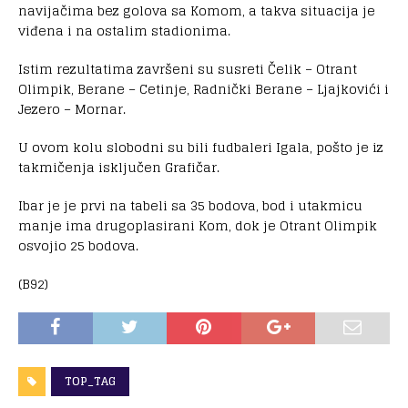
navijačima bez golova sa Komom, a takva situacija je
viđena i na ostalim stadionima.
Istim rezultatima završeni su susreti Čelik – Otrant
Olimpik, Berane – Cetinje, Radnički Berane – Ljajkovići i
Jezero – Mornar.
U ovom kolu slobodni su bili fudbaleri Igala, pošto je iz
takmičenja isključen Grafičar.
Ibar je je prvi na tabeli sa 35 bodova, bod i utakmicu
manje ima drugoplasirani Kom, dok je Otrant Olimpik
osvojio 25 bodova.
(B92)
TOP_TAG