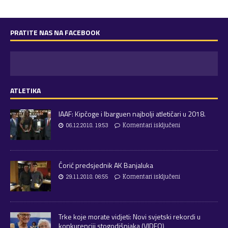
PRATITE NAS NA FACEBOOK
ATLETIKA
IAAF: Kipčoge i Ibarguen najbolji atletičari u 2018.
06.12.2018. 19:53
Komentari isključeni
Ćorić predsjednik AK Banjaluka
29.11.2018. 06:55
Komentari isključeni
Trke koje morate vidjeti: Novi svjetski rekordi u
konkurenciji stogodišnjaka (VIDEO)