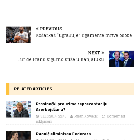
PREVIOUS
Košarkaš “ugrađuje” ligamente mrtve osobe
NEXT
Tur de Frans sigurno stiže u Banjaluku
RELATED ARTICLES
Prosinečki preuzima reprezentaciju
Azerbejdžana?
31.10.2014. 22:45
Milan Kovačić
Komentari
isključeni
Raonić eliminisao Federera