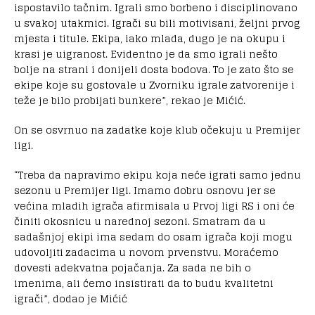
ispostavilo tačnim. Igrali smo borbeno i disciplinovano
u svakoj utakmici. Igrači su bili motivisani, željni prvog
mjesta i titule. Ekipa, iako mlada, dugo je na okupu i
krasi je uigranost. Evidentno je da smo igrali nešto
bolje na strani i donijeli dosta bodova. To je zato što se
ekipe koje su gostovale u Zvorniku igrale zatvorenije i
teže je bilo probijati bunkere”, rekao je Mićić.
On se osvrnuo na zadatke koje klub očekuju u Premijer
ligi.
“Treba da napravimo ekipu koja neće igrati samo jednu
sezonu u Premijer ligi. Imamo dobru osnovu jer se
većina mladih igrača afirmisala u Prvoj ligi RS i oni će
činiti okosnicu u narednoj sezoni. Smatram da u
sadašnjoj ekipi ima sedam do osam igrača koji mogu
udovoljiti zadacima u novom prvenstvu. Moraćemo
dovesti adekvatna pojačanja. Za sada ne bih o
imenima, ali ćemo insistirati da to budu kvalitetni
igrači”, dodao je Mićić