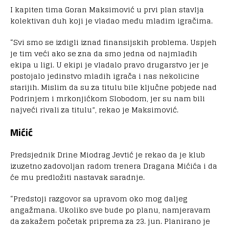
I kapiten tima Goran Maksimović u prvi plan stavlja
kolektivan duh koji je vladao među mladim igračima.
“Svi smo se izdigli iznad finansijskih problema. Uspjeh
je tim veći ako se zna da smo jedna od najmlađih
ekipa u ligi. U ekipi je vladalo pravo drugarstvo jer je
postojalo jedinstvo mladih igrača i nas nekolicine
starijih. Mislim da su za titulu bile ključne pobjede nad
Podrinjem i mrkonjićkom Slobodom, jer su nam bili
najveći rivali za titulu”, rekao je Maksimović.
Mićić
Predsjednik Drine Miodrag Jevtić je rekao da je klub
izuzetno zadovoljan radom trenera Dragana Mićića i da
će mu predložiti nastavak saradnje.
“Predstoji razgovor sa upravom oko mog daljeg
angažmana. Ukoliko sve bude po planu, namjeravam
da zakažem početak priprema za 23. jun. Planirano je