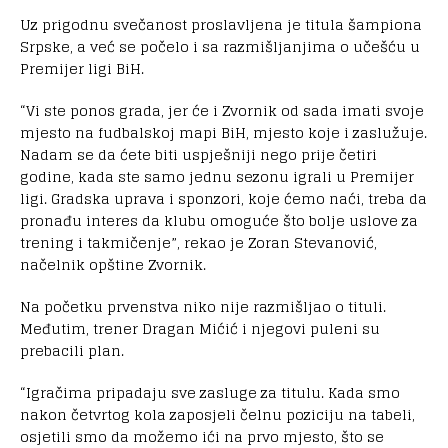
Uz prigodnu svečanost proslavljena je titula šampiona
Srpske, a već se počelo i sa razmišljanjima o učešću u
Premijer ligi BiH.
“Vi ste ponos grada, jer će i Zvornik od sada imati svoje
mjesto na fudbalskoj mapi BiH, mjesto koje i zaslužuje.
Nadam se da ćete biti uspješniji nego prije četiri
godine, kada ste samo jednu sezonu igrali u Premijer
ligi. Gradska uprava i sponzori, koje ćemo naći, treba da
pronađu interes da klubu omoguće što bolje uslove za
trening i takmičenje”, rekao je Zoran Stevanović,
načelnik opštine Zvornik.
Na početku prvenstva niko nije razmišljao o tituli.
Međutim, trener Dragan Mićić i njegovi puleni su
prebacili plan.
“Igračima pripadaju sve zasluge za titulu. Kada smo
nakon četvrtog kola zaposjeli čelnu poziciju na tabeli,
osjetili smo da možemo ići na prvo mjesto, što se