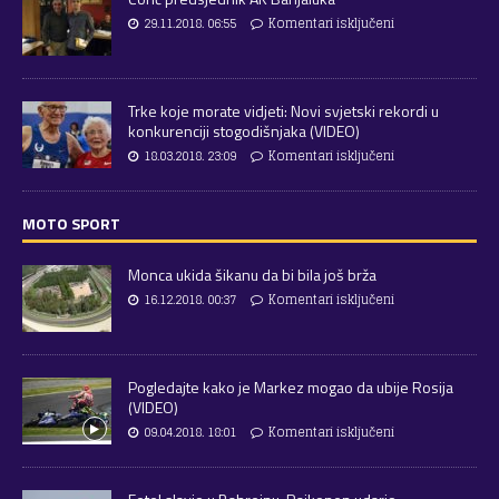
29.11.2018. 06:55
Komentari isključeni
Trke koje morate vidjeti: Novi svjetski rekordi u
konkurenciji stogodišnjaka (VIDEO)
18.03.2018. 23:09
Komentari isključeni
MOTO SPORT
Monca ukida šikanu da bi bila još brža
16.12.2018. 00:37
Komentari isključeni
Pogledajte kako je Markez mogao da ubije Rosija
(VIDEO)
09.04.2018. 18:01
Komentari isključeni