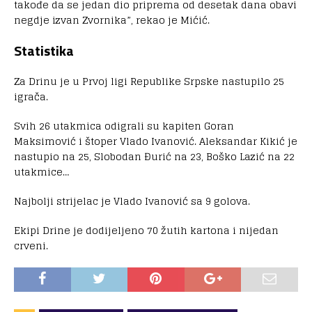
takođe da se jedan dio priprema od desetak dana obavi
negdje izvan Zvornika”, rekao je Mićić.
Statistika
Za Drinu je u Prvoj ligi Republike Srpske nastupilo 25
igrača.
Svih 26 utakmica odigrali su kapiten Goran
Maksimović i štoper Vlado Ivanović. Aleksandar Kikić je
nastupio na 25, Slobodan Đurić na 23, Boško Lazić na 22
utakmice…
Najbolji strijelac je Vlado Ivanović sa 9 golova.
Ekipi Drine je dodijeljeno 70 žutih kartona i nijedan
crveni.