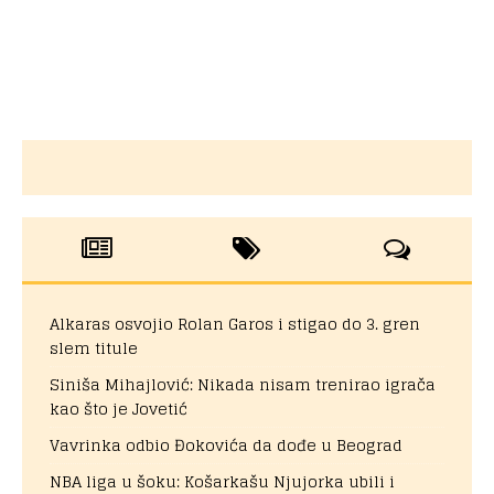
Alkaras osvojio Rolan Garos i stigao do 3. gren
slem titule
Siniša Mihajlović: Nikada nisam trenirao igrača
kao što je Jovetić
Vavrinka odbio Đokovića da dođe u Beograd
NBA liga u šoku: Košarkašu Njujorka ubili i