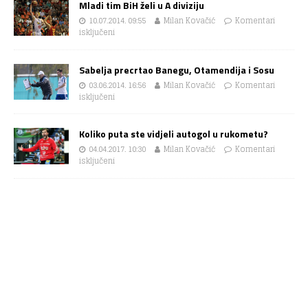
Mladi tim BiH želi u A diviziju
10.07.2014. 09:55
Milan Kovačić
Komentari
isključeni
Sabelja precrtao Banegu, Otamendija i Sosu
03.06.2014. 16:56
Milan Kovačić
Komentari
isključeni
Koliko puta ste vidjeli autogol u rukometu?
04.04.2017. 10:30
Milan Kovačić
Komentari
isključeni