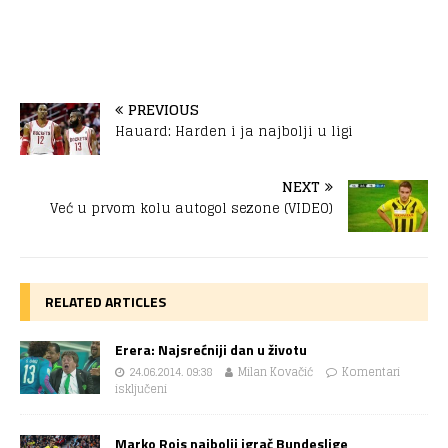
PREVIOUS
Hauard: Harden i ja najbolji u ligi
NEXT
Već u prvom kolu autogol sezone (VIDEO)
RELATED ARTICLES
Erera: Najsrećniji dan u životu
24.06.2014. 09:38
Milan Kovačić
Komentari
isključeni
Marko Rojs najbolji igrač Bundeslige