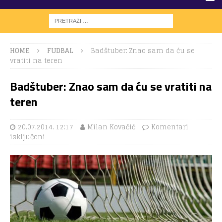
HOME
FUDBAL
Badštuber: Znao sam da ću se
vratiti na teren
Badštuber: Znao sam da ću se vratiti na
teren
20.07.2014. 12:17
Milan Kovačić
Komentari
isključeni