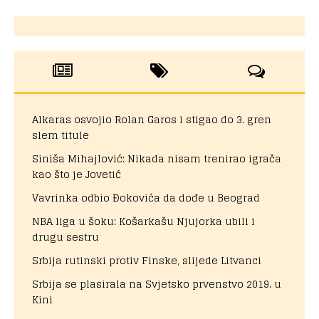
Alkaras osvojio Rolan Garos i stigao do 3. gren
slem titule
Siniša Mihajlović: Nikada nisam trenirao igrača
kao što je Jovetić
Vavrinka odbio Đokovića da dođe u Beograd
NBA liga u šoku: Košarkašu Njujorka ubili i
drugu sestru
Srbija rutinski protiv Finske, slijede Litvanci
Srbija se plasirala na Svjetsko prvenstvo 2019. u
Kini