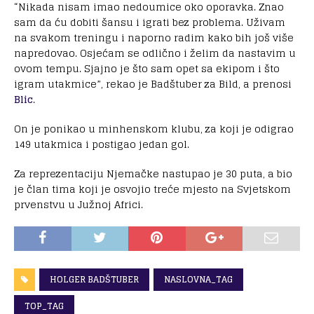
“Nikada nisam imao nedoumice oko oporavka. Znao
sam da ću dobiti šansu i igrati bez problema. Uživam
na svakom treningu i naporno radim kako bih još više
napredovao. Osjećam se odlično i želim da nastavim u
ovom tempu. Sjajno je što sam opet sa ekipom i što
igram utakmice”, rekao je Badštuber za Bild, a prenosi
Blic
.
On je ponikao u minhenskom klubu, za koji je odigrao
149 utakmica i postigao jedan gol.
Za reprezentaciju Njemačke nastupao je 30 puta, a bio
je član tima koji je osvojio treće mjesto na Svjetskom
prvenstvu u Južnoj Africi.
HOLGER BADŠTUBER
NASLOVNA_TAG
TOP_TAG