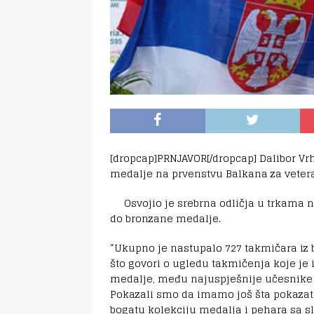
[dropcap]PRNJAVOR[/dropcap] Dalibor Vrho
medalje na prvenstvu Balkana za vete
Osvojio je srebrna odličja u trkama na
do bronzane medalje.
“Ukupno je nastupalo 727 takmičara iz ba
što govori o ugledu takmičenja koje je 
medalje, među najuspješnije učesnike 
Pokazali smo da imamo još šta pokazati 
bogatu kolekciju medalja i pehara sa s