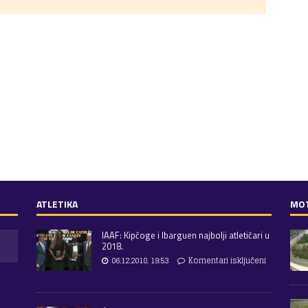
ATLETIKA
MO
IAAF: Kipčoge i Ibarguen najbolji atletičari u
2018.
06.12.2018. 19:53
Komentari isključeni