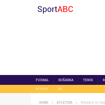
FUDBAL
KOŠARKA
TENIS
R
FACEBOOK
RSS
HOME
ATLETIKA
Vrhovcu tri me