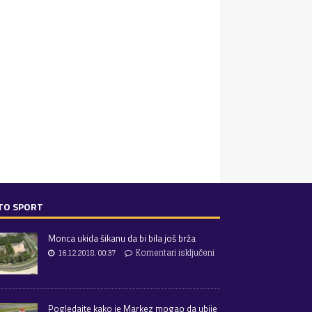
TO SPORT
Monca ukida šikanu da bi bila još brža
16.12.2018. 00:37
Komentari isključeni
Pogledajte kako je Markez mogao da ubije