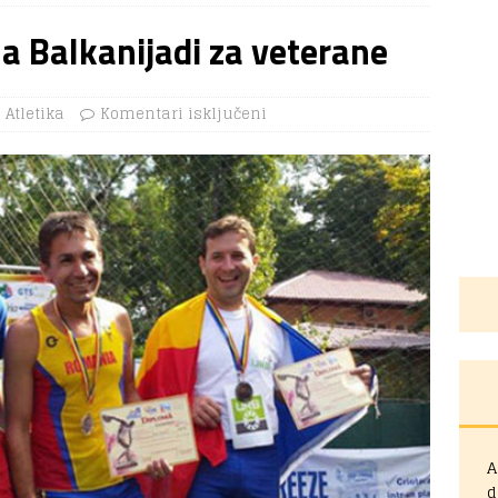
na Balkanijadi za veterane
Atletika
Komentari isključeni
A
d