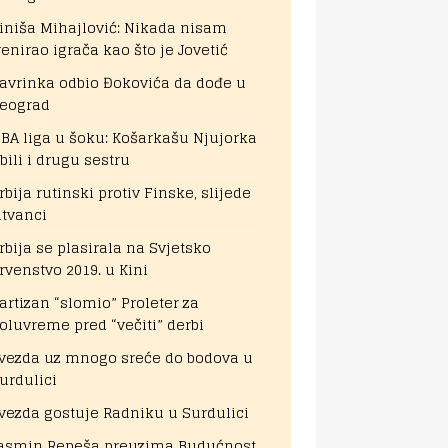
iniša Mihajlović: Nikada nisam
renirao igrača kao što je Jovetić
avrinka odbio Đokovića da dođe u
eograd
BA liga u šoku: Košarkašu Njujorka
bili i drugu sestru
rbija rutinski protiv Finske, slijede
itvanci
rbija se plasirala na Svjetsko
rvenstvo 2019. u Kini
artizan “slomio” Proleter za
oluvreme pred “večiti” derbi
vezda uz mnogo sreće do bodova u
urdulici
vezda gostuje Radniku u Surdulici
asmin Repeša preuzima Budućnost