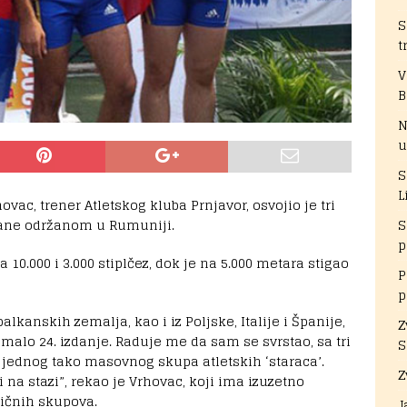
S
t
V
B
N
u
S
L
vac, trener Atletskog kluba Prnjavor, osvojio je tri
rane održanom u Rumuniji.
S
p
 10.000 i 3.000 stiplčez, dok je na 5.000 metara stigao
P
p
lkanskih zemalja, kao i iz Poljske, Italije i Španije,
Z
imalo 24. izdanje. Raduje me da sam se svrstao, sa tri
S
jednog tako masovnog skupa atletskih ‘staraca’.
Z
na stazi”, rekao je Vrhovac, koji ima izuzetno
ličnih skupova.
J