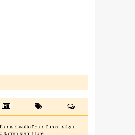
lkaras osvojio Rolan Garos i stigao
o 3. gren slem titule