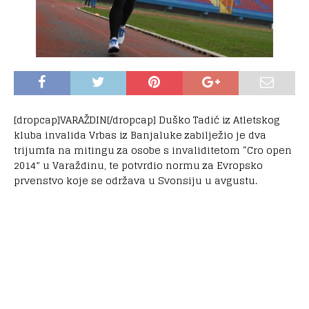
[dropcap]VARAŽDIN[/dropcap] Duško Tadić iz Atletskog
kluba invalida Vrbas iz Banjaluke zabilježio je dva
trijumfa na mitingu za osobe s invaliditetom “Cro open
2014” u Varaždinu, te potvrdio normu za Evropsko
prvenstvo koje se održava u Svonsiju u avgustu.