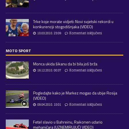
Trke koje morate vidjeti: Novi svjetski rekordi u
konkurenciji stogodišnjaka (VIDEO)
18.03.2018. 23:09
Komentari isključeni
MOTO SPORT
Monca ukida šikanu da bi bila još brža
16.12.2018. 00:37
Komentari isključeni
Pogledajte kako je Markez mogao da ubije Rosija
(VIDEO)
09.04.2018. 18:01
Komentari isključeni
Fetel slavio u Bahreinu, Raikonen udario
mehaničara (UZNEMIRUJUĆI VIDEO)