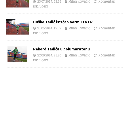
23.07.2014. 22:56
Milan Kovačić
Komentari
isključeni
Duško Tadić istrčao normu za EP
21.05.2014. 12:52
Milan Kovačić
Komentari
isključeni
Rekord Tadića u polumaratonu
22.09.2014. 21:20
Milan Kovačić
Komentari
isključeni