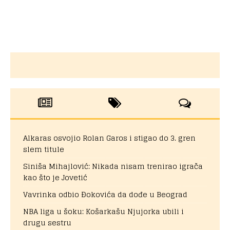
Alkaras osvojio Rolan Garos i stigao do 3. gren
slem titule
Siniša Mihajlović: Nikada nisam trenirao igrača
kao što je Jovetić
Vavrinka odbio Đokovića da dođe u Beograd
NBA liga u šoku: Košarkašu Njujorka ubili i
drugu sestru