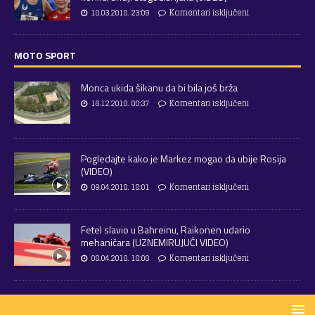
18.03.2018. 23:09
Komentari isključeni
MOTO SPORT
Monca ukida šikanu da bi bila još brža
16.12.2018. 00:37
Komentari isključeni
Pogledajte kako je Markez mogao da ubije Rosija
(VIDEO)
09.04.2018. 18:01
Komentari isključeni
Fetel slavio u Bahreinu, Raikonen udario
mehaničara (UZNEMIRUJUĆI VIDEO)
08.04.2018. 18:08
Komentari isključeni