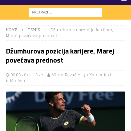
HOME
TENIS
Džumhurova pozicija karijere,
Marej povećava prednost
Džumhurova pozicija karijere, Marej
povećava prednost
06.03.2017. 10:27
Milan Kovačić
Komentari
isključeni