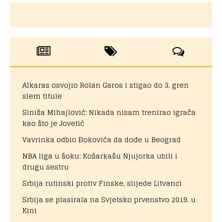
Alkaras osvojio Rolan Garos i stigao do 3. gren
slem titule
Siniša Mihajlović: Nikada nisam trenirao igrača
kao što je Jovetić
Vavrinka odbio Đokovića da dođe u Beograd
NBA liga u šoku: Košarkašu Njujorka ubili i
drugu sestru
Srbija rutinski protiv Finske, slijede Litvanci
Srbija se plasirala na Svjetsko prvenstvo 2019. u
Kini