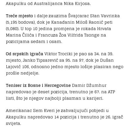
Akapulku od Australijanca Nika Kirjosa.
Treće mjesto
i dalje zauzima Švajcarac Stan Vavrinka
(5,195 bodova), dok je Kanađanin Miloš Raonić peti
(5,080). U top 10 jedina promjena je rokada Hrvata
Marina Čilića i Francuza Žoa Vilfrida Tsonge na
pozicijama sedam i osam.
Od srpskih igrača
Viktor Trociki je pao sa 34. na 39.
mjesto, Janko Tipsarević sa 95. na 97, dok je Dušan
Lajović 106, odnosno jedno mjesto lošije plasiran nego
prošle nedjelje.
Teniser iz Bosne i Hercegovine
Damir Džumhur
napredovao je deset pozicija, trenutno je 67. na ATP
listi, što je njegov najbolji plasman u karijeri.
Amerikanac Sem Kveri je zahvaljujući pobjedi u
Akapulku napredovao 14 pozicija i trenutno je 26. igrač
svijeta.