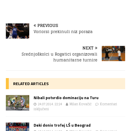
PREVIOUS
Voriorsi prekinuli niz poraza
NEXT
Srednjoškolci u Rogatici organizovali
humanitarne turnire
RELATED ARTICLES
Nibali potvrdio dominaciju na Turu
24.07.2014. 22:24
Milan Kovačić
Komentari
isključeni
Deki donio trofej LŠ u Beograd