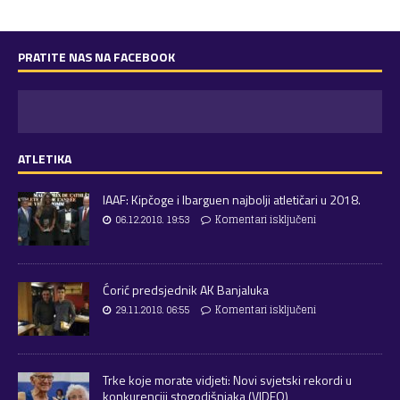
PRATITE NAS NA FACEBOOK
ATLETIKA
IAAF: Kipčoge i Ibarguen najbolji atletičari u 2018.
06.12.2018. 19:53
Komentari isključeni
Ćorić predsjednik AK Banjaluka
29.11.2018. 06:55
Komentari isključeni
Trke koje morate vidjeti: Novi svjetski rekordi u
konkurenciji stogodišnjaka (VIDEO)