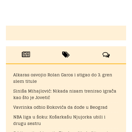
Alkaras osvojio Rolan Garos i stigao do 3. gren
slem titule
Siniša Mihajlović: Nikada nisam trenirao igrača
kao što je Jovetić
Vavrinka odbio Đokovića da dođe u Beograd
NBA liga u šoku: Košarkašu Njujorka ubili i
drugu sestru