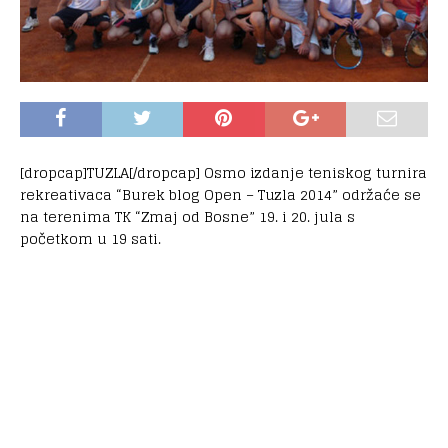
[dropcap]TUZLA[/dropcap] Osmo izdanje teniskog turnira
rekreativaca “Burek blog Open – Tuzla 2014” održaće se
na terenima TK “Zmaj od Bosne” 19. i 20. jula s
početkom u 19 sati.