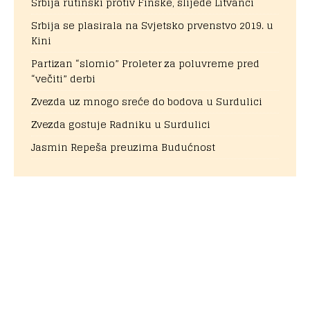
Srbija rutinski protiv Finske, slijede Litvanci
Srbija se plasirala na Svjetsko prvenstvo 2019. u
Kini
Partizan “slomio” Proleter za poluvreme pred
“večiti” derbi
Zvezda uz mnogo sreće do bodova u Surdulici
Zvezda gostuje Radniku u Surdulici
Jasmin Repeša preuzima Budućnost