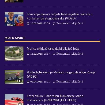
Trke koje morate vidjeti: Novi svjetski rekordi u
konkurenciji stogodišnjaka (VIDEO)
18.03.2018. 23:09
Komentari isključeni
MOTO SPORT
Monca ukida šikanu da bi bila još brža
16.12.2018. 00:37
Komentari isključeni
Pogledajte kako je Markez mogao da ubije Rosija
(VIDEO)
09.04.2018. 18:01
Komentari isključeni
Fetel slavio u Bahreinu, Raikonen udario
mehaničara (UZNEMIRUJUĆI VIDEO)