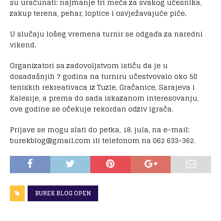
su uračunati: najmanje tri meča za svakog učesnika,
zakup terena, pehar, loptice i osvježavajuće piće.
U slučaju lošeg vremena turnir se odgađa za naredni
vikend.
Organizatori sa zadovoljstvom ističu da je u
dosadašnjih 7 godina na turniru učestvovalo oko 50
teniskih rekreativaca iz Tuzle, Gračanice, Sarajeva i
Kalesije, a prema do sada iskazanom interesovanju,
ove godine se očekuje rekordan odziv igrača.
Prijave se mogu slati do petka, 18. jula, na e-mail:
burekblog@gmail.com ili telefonom na 062 633-362.
BUREK BLOG OPEN