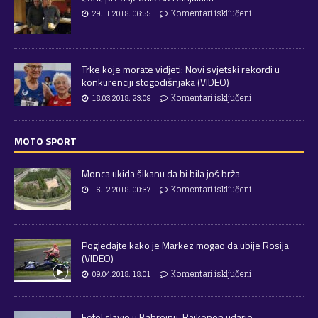
29.11.2018. 06:55
Komentari isključeni
Trke koje morate vidjeti: Novi svjetski rekordi u
konkurenciji stogodišnjaka (VIDEO)
18.03.2018. 23:09
Komentari isključeni
MOTO SPORT
Monca ukida šikanu da bi bila još brža
16.12.2018. 00:37
Komentari isključeni
Pogledajte kako je Markez mogao da ubije Rosija
(VIDEO)
09.04.2018. 18:01
Komentari isključeni
Fetel slavio u Bahreinu, Raikonen udario