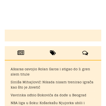
Alkaras osvojio Rolan Garos i stigao do 3. gren
slem titule
Siniša Mihajlović: Nikada nisam trenirao igrača
kao što je Jovetić
Vavrinka odbio Đokovića da dođe u Beograd
NBA liga u šoku: Košarkašu Njujorka ubili i