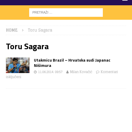
HOME
Toru Sagara
Toru Sagara
Utakmicu Brazil – Hrvatska sudi Japanac
Nišimura
11.06.2014. 09:57
Milan Kovačić
Komentari
isključeni