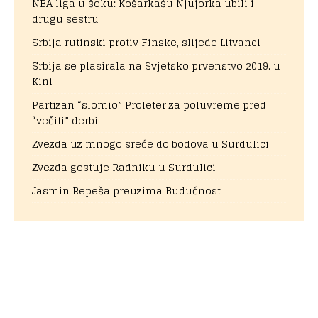
NBA liga u šoku: Košarkašu Njujorka ubili i
drugu sestru
Srbija rutinski protiv Finske, slijede Litvanci
Srbija se plasirala na Svjetsko prvenstvo 2019. u
Kini
Partizan “slomio” Proleter za poluvreme pred
“večiti” derbi
Zvezda uz mnogo sreće do bodova u Surdulici
Zvezda gostuje Radniku u Surdulici
Jasmin Repeša preuzima Budućnost