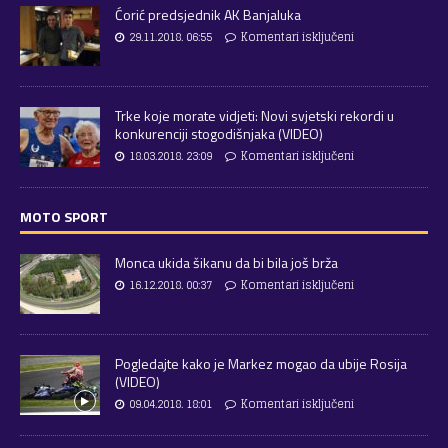
Ćorić predsjednik AK Banjaluka
29.11.2018. 06:55
Komentari isključeni
Trke koje morate vidjeti: Novi svjetski rekordi u
konkurenciji stogodišnjaka (VIDEO)
18.03.2018. 23:09
Komentari isključeni
MOTO SPORT
Monca ukida šikanu da bi bila još brža
16.12.2018. 00:37
Komentari isključeni
Pogledajte kako je Markez mogao da ubije Rosija
(VIDEO)
09.04.2018. 18:01
Komentari isključeni