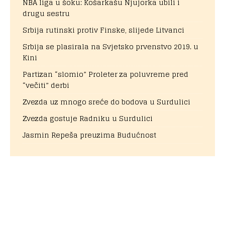
NBA liga u šoku: Košarkašu Njujorka ubili i
drugu sestru
Srbija rutinski protiv Finske, slijede Litvanci
Srbija se plasirala na Svjetsko prvenstvo 2019. u
Kini
Partizan “slomio” Proleter za poluvreme pred
“večiti” derbi
Zvezda uz mnogo sreće do bodova u Surdulici
Zvezda gostuje Radniku u Surdulici
Jasmin Repeša preuzima Budućnost