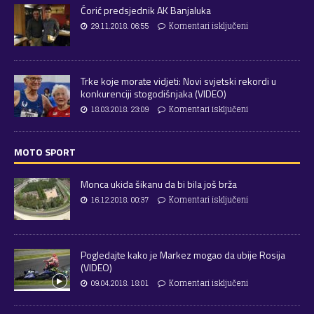
Ćorić predsjednik AK Banjaluka
29.11.2018. 06:55
Komentari isključeni
Trke koje morate vidjeti: Novi svjetski rekordi u
konkurenciji stogodišnjaka (VIDEO)
18.03.2018. 23:09
Komentari isključeni
MOTO SPORT
Monca ukida šikanu da bi bila još brža
16.12.2018. 00:37
Komentari isključeni
Pogledajte kako je Markez mogao da ubije Rosija
(VIDEO)
09.04.2018. 18:01
Komentari isključeni