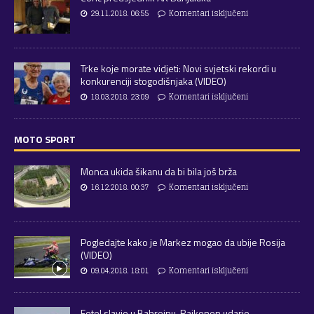
29.11.2018. 06:55
Komentari isključeni
Trke koje morate vidjeti: Novi svjetski rekordi u
konkurenciji stogodišnjaka (VIDEO)
18.03.2018. 23:09
Komentari isključeni
MOTO SPORT
Monca ukida šikanu da bi bila još brža
16.12.2018. 00:37
Komentari isključeni
Pogledajte kako je Markez mogao da ubije Rosija
(VIDEO)
09.04.2018. 18:01
Komentari isključeni
Fetel slavio u Bahreinu, Raikonen udario