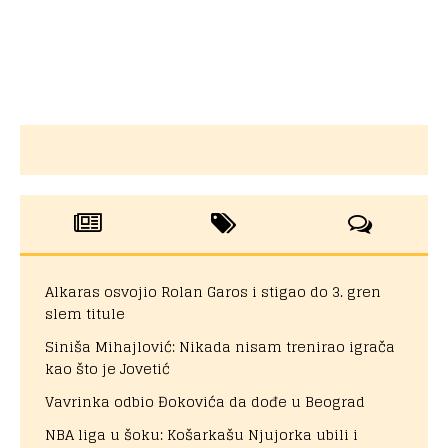
Alkaras osvojio Rolan Garos i stigao do 3. gren
slem titule
Siniša Mihajlović: Nikada nisam trenirao igrača
kao što je Jovetić
Vavrinka odbio Đokovića da dođe u Beograd
NBA liga u šoku: Košarkašu Njujorka ubili i