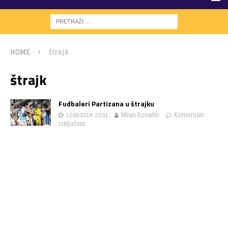
HOME
štrajk
štrajk
Fudbaleri Partizana u štrajku
12.08.2014. 23:01
Milan Kovačić
Komentari
isključeni