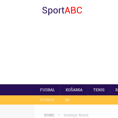
FUDBAL
KOŠARKA
TENIS
R
FACEBOOK
RSS
HOME
Sredoje Nović