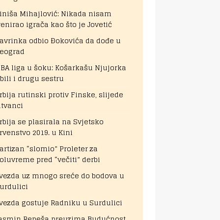
iniša Mihajlović: Nikada nisam
renirao igrača kao što je Jovetić
avrinka odbio Đokovića da dođe u
eograd
BA liga u šoku: Košarkašu Njujorka
bili i drugu sestru
rbija rutinski protiv Finske, slijede
itvanci
rbija se plasirala na Svjetsko
rvenstvo 2019. u Kini
artizan “slomio” Proleter za
oluvreme pred “večiti” derbi
vezda uz mnogo sreće do bodova u
urdulici
vezda gostuje Radniku u Surdulici
asmin Repeša preuzima Budućnost