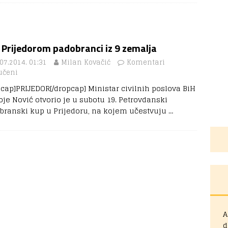
 Prijedorom padobranci iz 9 zemalja
07.2014. 01:31
Milan Kovačić
Komentari
učeni
pcap]PRIJEDOR[/dropcap] Ministar civilnih poslova BiH
oje Nović otvorio je u subotu 19. Petrovdanski
branski kup u Prijedoru, na kojem učestvuju
…
A
d