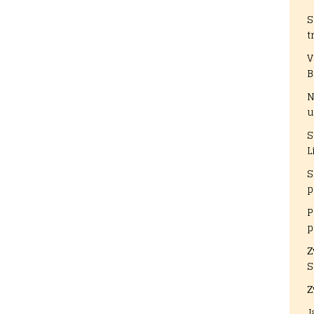
S
t
V
B
N
u
S
L
S
p
P
p
Z
S
Z
J