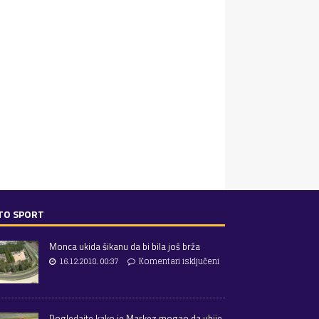
TO SPORT
Monca ukida šikanu da bi bila još brža
16.12.2018. 00:37
Komentari isključeni
Pogledajte kako je Markez mogao da ubije