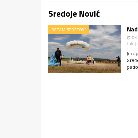
Sredoje Nović
Nad
OSTALI SPORTOVI
06.
isklj
[dro
Sred
pado