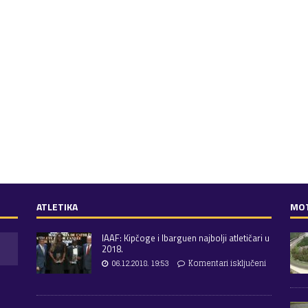
ATLETIKA
MO
IAAF: Kipčoge i Ibarguen najbolji atletičari u
2018.
06.12.2018. 19:53
Komentari isključeni