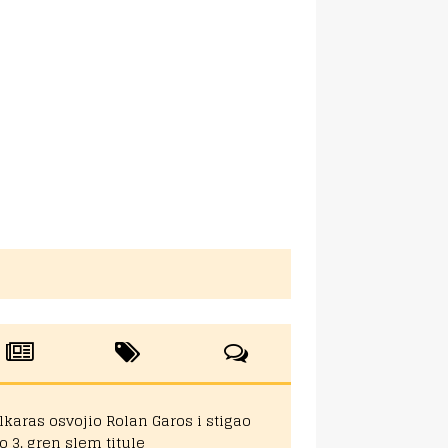
lkaras osvojio Rolan Garos i stigao
o 3. gren slem titule