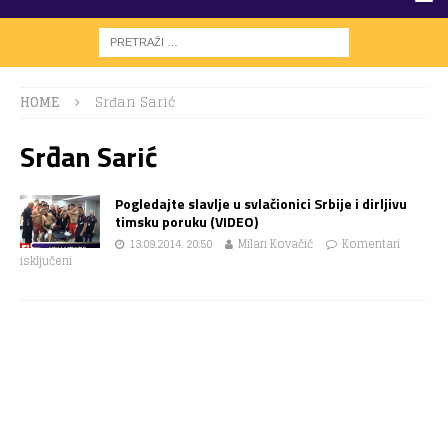
HOME
Srđan Sarić
Srđan Sarić
Pogledajte slavlje u svlačionici Srbije i dirljivu
timsku poruku (VIDEO)
13.09.2014. 20:50
Milan Kovačić
Komentari
isključeni