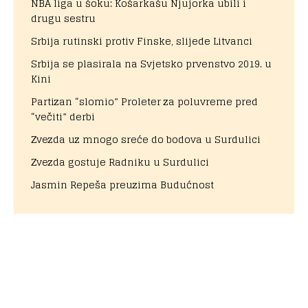
NBA liga u šoku: Košarkašu Njujorka ubili i
drugu sestru
Srbija rutinski protiv Finske, slijede Litvanci
Srbija se plasirala na Svjetsko prvenstvo 2019. u
Kini
Partizan “slomio” Proleter za poluvreme pred
“večiti” derbi
Zvezda uz mnogo sreće do bodova u Surdulici
Zvezda gostuje Radniku u Surdulici
Jasmin Repeša preuzima Budućnost