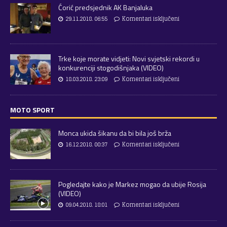
Ćorić predsjednik AK Banjaluka
29.11.2018. 06:55
Komentari isključeni
Trke koje morate vidjeti: Novi svjetski rekordi u
konkurenciji stogodišnjaka (VIDEO)
18.03.2018. 23:09
Komentari isključeni
MOTO SPORT
Monca ukida šikanu da bi bila još brža
16.12.2018. 00:37
Komentari isključeni
Pogledajte kako je Markez mogao da ubije Rosija
(VIDEO)
09.04.2018. 18:01
Komentari isključeni