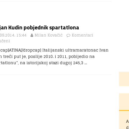
ijan Kudin pobjednik spartatlona
09.2014. 15:44
Milan Kovačić
Komentari
učeni
pcap]ATINA[/dropcap] Italijanski ultramaratonac Ivan
 treći put je, poslije 2010. i 2011, pobijedio na
tatlonu”, na istorijskoj stazi dugoj 245,3
…
A
d