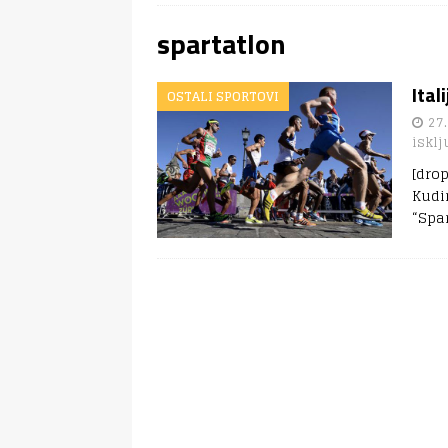
spartatlon
Ital
OSTALI SPORTOVI
27.
isklj
[dro
Kudin
“Spar