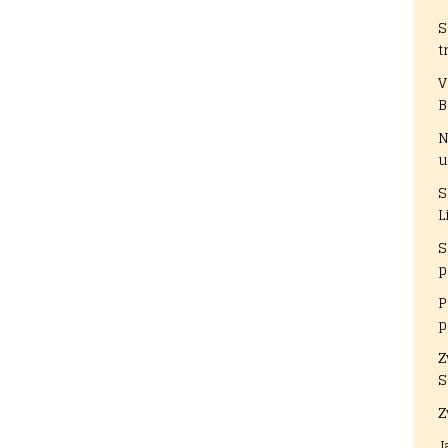
S
t
V
B
N
u
S
L
S
p
P
p
Z
S
Z
J