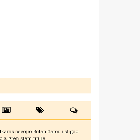
lkaras osvojio Rolan Garos i stigao
o 3. gren slem titule