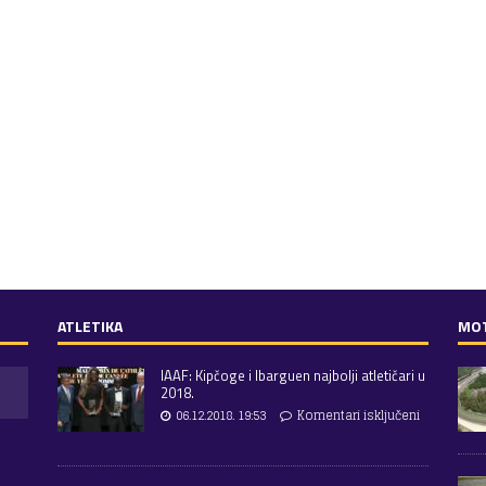
ATLETIKA
MO
IAAF: Kipčoge i Ibarguen najbolji atletičari u
2018.
06.12.2018. 19:53
Komentari isključeni