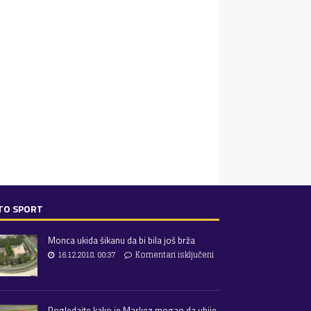
TO SPORT
Monca ukida šikanu da bi bila još brža
16.12.2018. 00:37
Komentari isključeni
Pogledajte kako je Markez mogao da ubije