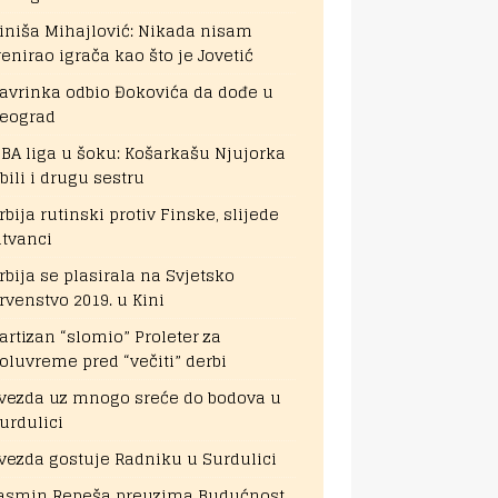
iniša Mihajlović: Nikada nisam
renirao igrača kao što je Jovetić
avrinka odbio Đokovića da dođe u
eograd
BA liga u šoku: Košarkašu Njujorka
bili i drugu sestru
rbija rutinski protiv Finske, slijede
itvanci
rbija se plasirala na Svjetsko
rvenstvo 2019. u Kini
artizan “slomio” Proleter za
oluvreme pred “večiti” derbi
vezda uz mnogo sreće do bodova u
urdulici
vezda gostuje Radniku u Surdulici
asmin Repeša preuzima Budućnost