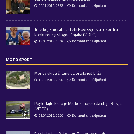
29.11.2018. 06:55
Komentari isključeni
Trke koje morate vidjeti: Novi svjetski rekordi u
konkurenciji stogodišnjaka (VIDEO)
18.03.2018. 23:09
Komentari isključeni
MOTO SPORT
Monca ukida šikanu da bi bila još brža
16.12.2018. 00:37
Komentari isključeni
Pogledajte kako je Markez mogao da ubije Rosija
(VIDEO)
09.04.2018. 18:01
Komentari isključeni
Fetel slavio u Bahreinu, Raikonen udario