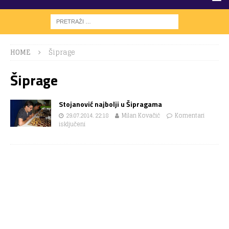
HOME
Šiprage
Šiprage
Stojanović najbolji u Šipragama
29.07.2014. 22:18
Milan Kovačić
Komentari
isključeni