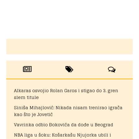
Alkaras osvojio Rolan Garos i stigao do 3. gren
slem titule
Siniša Mihajlović: Nikada nisam trenirao igrača
kao što je Jovetić
Vavrinka odbio Đokovića da dođe u Beograd
NBA liga u šoku: Košarkašu Njujorka ubili i