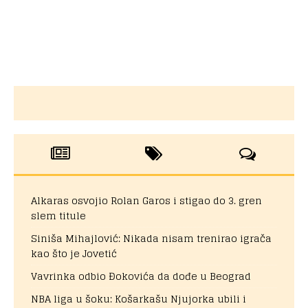
Alkaras osvojio Rolan Garos i stigao do 3. gren
slem titule
Siniša Mihajlović: Nikada nisam trenirao igrača
kao što je Jovetić
Vavrinka odbio Đokovića da dođe u Beograd
NBA liga u šoku: Košarkašu Njujorka ubili i