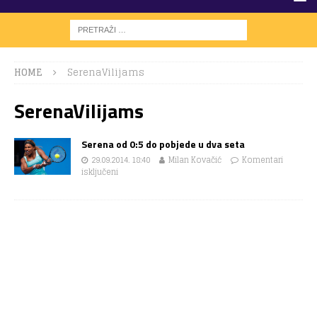
HOME
SerenaVilijams
SerenaVilijams
Serena od 0:5 do pobjede u dva seta
29.09.2014. 18:40
Milan Kovačić
Komentari
isključeni