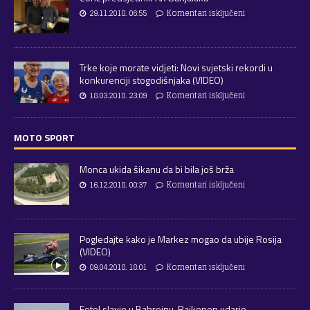
29.11.2018. 06:55
Komentari isključeni
Trke koje morate vidjeti: Novi svjetski rekordi u
konkurenciji stogodišnjaka (VIDEO)
18.03.2018. 23:09
Komentari isključeni
MOTO SPORT
Monca ukida šikanu da bi bila još brža
16.12.2018. 00:37
Komentari isključeni
Pogledajte kako je Markez mogao da ubije Rosija
(VIDEO)
09.04.2018. 18:01
Komentari isključeni
Fetel slavio u Bahreinu, Raikonen udario