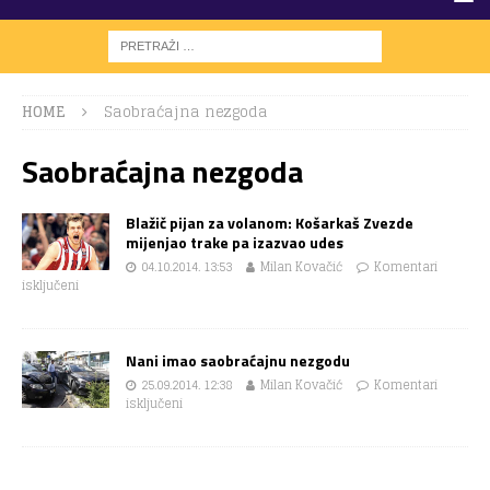
HOME
Saobraćajna nezgoda
Saobraćajna nezgoda
Blažič pijan za volanom: Košarkaš Zvezde
mijenjao trake pa izazvao udes
04.10.2014. 13:53
Milan Kovačić
Komentari
isključeni
Nani imao saobraćajnu nezgodu
25.09.2014. 12:38
Milan Kovačić
Komentari
isključeni