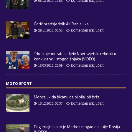
06.12.2018. 19:53
Komentari isključeni
Ćorić predsjednik AK Banjaluka
29.11.2018. 06:55
Komentari isključeni
Trke koje morate vidjeti: Novi svjetski rekordi u
konkurenciji stogodišnjaka (VIDEO)
18.03.2018. 23:09
Komentari isključeni
MOTO SPORT
Monca ukida šikanu da bi bila još brža
16.12.2018. 00:37
Komentari isključeni
Pogledajte kako je Markez mogao da ubije Rosija
(VIDEO)