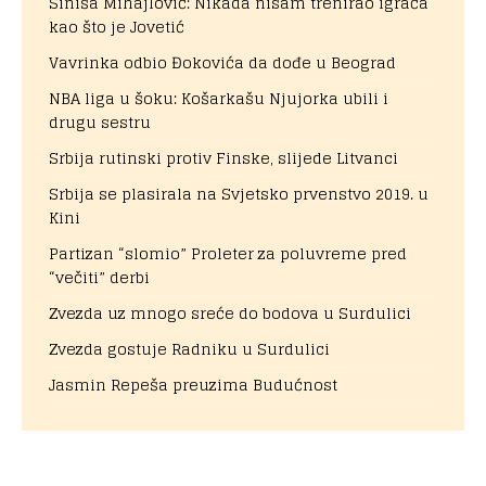
Siniša Mihajlović: Nikada nisam trenirao igrača
kao što je Jovetić
Vavrinka odbio Đokovića da dođe u Beograd
NBA liga u šoku: Košarkašu Njujorka ubili i
drugu sestru
Srbija rutinski protiv Finske, slijede Litvanci
Srbija se plasirala na Svjetsko prvenstvo 2019. u
Kini
Partizan “slomio” Proleter za poluvreme pred
“večiti” derbi
Zvezda uz mnogo sreće do bodova u Surdulici
Zvezda gostuje Radniku u Surdulici
Jasmin Repeša preuzima Budućnost