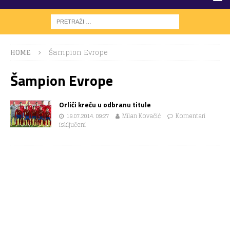
HOME
Šampion Evrope
Šampion Evrope
Orlići kreću u odbranu titule
19.07.2014. 09:27
Milan Kovačić
Komentari
isključeni