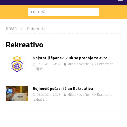
HOME
Rekreativo
Rekreativo
Najstariji španski klub se prodaje za evro
07.03.2018. 21:52
Milan Kovačić
Komentari
isključeni
Bojinović počasni član Rekreativa
05.09.2014. 22:05
Milan Kovačić
Komentari
isključeni