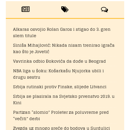
Alkaras osvojio Rolan Garos i stigao do 3. gren
slem titule
Siniša Mihajlović: Nikada nisam trenirao igrača
kao što je Jovetić
Vavrinka odbio Đokovića da dođe u Beograd
NBA liga u šoku: Košarkašu Njujorka ubili i
drugu sestru
Srbija rutinski protiv Finske, slijede Litvanci
Srbija se plasirala na Svjetsko prvenstvo 2019. u
Kini
Partizan “slomio” Proleter za poluvreme pred
“večiti” derbi
Zvezda uz mnogo sreće do bodova u Surdulici