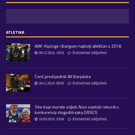
ATLETIKA
IAAF: Kipčoge i Ibarguen najbolji atletičari u 2018.
06.12.2018. 19:53
Komentari isključeni
Ćorić predsjednik AK Banjaluka
29.11.2018. 06:55
Komentari isključeni
Trke koje morate vidjeti: Novi svjetski rekordi u
konkurenciji stogodišnjaka (VIDEO)
18.03.2018. 23:09
Komentari isključeni