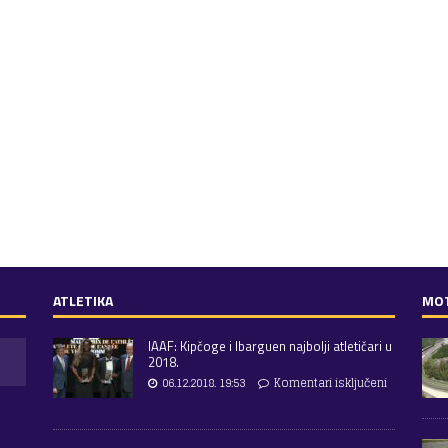
ATLETIKA
MO
IAAF: Kipčoge i Ibarguen najbolji atletičari u
2018.
06.12.2018. 19:53
Komentari isključeni