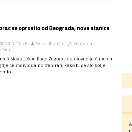
orac se oprostio od Beograda, nova stanica
A
03.2017. 19:46
Milan Kovačić
Komentari
učeni
rkaš Mega Leksa Rade Zagorac otputovao je danas u
dje će individualno trenirati, kako bi se što bolje
remio
…
A
d