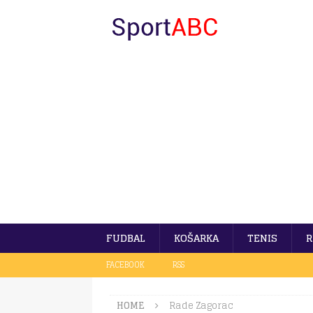
FUDBAL
KOŠARKA
TENIS
R
FACEBOOK
RSS
HOME
Rade Zagorac