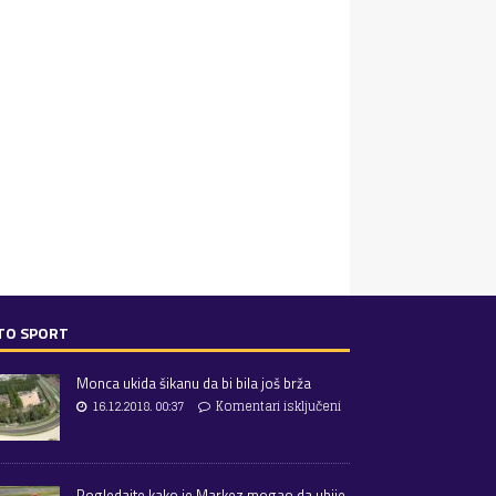
TO SPORT
Monca ukida šikanu da bi bila još brža
16.12.2018. 00:37
Komentari isključeni
Pogledajte kako je Markez mogao da ubije