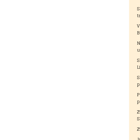
S
t
V
B
N
u
S
L
S
p
P
p
Z
S
Z
J