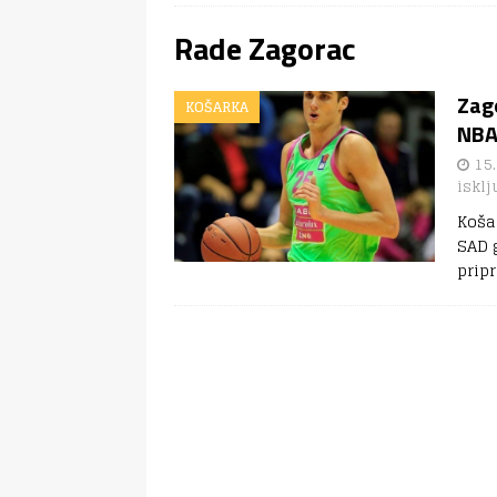
Rade Zagorac
Zag
KOŠARKA
NB
15.
isklj
Koša
SAD g
prip