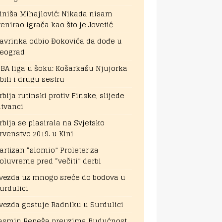
iniša Mihajlović: Nikada nisam
renirao igrača kao što je Jovetić
avrinka odbio Đokovića da dođe u
eograd
BA liga u šoku: Košarkašu Njujorka
bili i drugu sestru
rbija rutinski protiv Finske, slijede
itvanci
rbija se plasirala na Svjetsko
rvenstvo 2019. u Kini
artizan “slomio” Proleter za
oluvreme pred “večiti” derbi
vezda uz mnogo sreće do bodova u
urdulici
vezda gostuje Radniku u Surdulici
asmin Repeša preuzima Budućnost