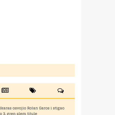
lkaras osvojio Rolan Garos i stigao
o 3. gren slem titule