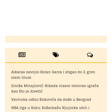
Alkaras osvojio Rolan Garos i stigao do 3. gren
slem titule
Siniša Mihajlović: Nikada nisam trenirao igrača
kao što je Jovetić
Vavrinka odbio Đokovića da dođe u Beograd
NBA liga u šoku: Košarkašu Njujorka ubili i