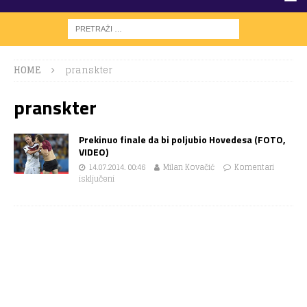
HOME
pranskter
pranskter
Prekinuo finale da bi poljubio Hovedesa (FOTO,
VIDEO)
14.07.2014. 00:46
Milan Kovačić
Komentari
isključeni