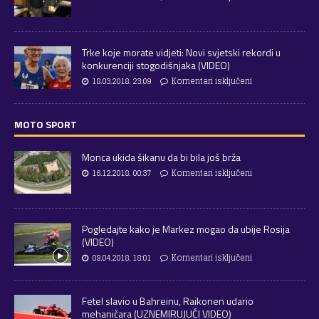
Trke koje morate vidjeti: Novi svjetski rekordi u
konkurenciji stogodišnjaka (VIDEO)
18.03.2018. 23:09
Komentari isključeni
MOTO SPORT
Monca ukida šikanu da bi bila još brža
16.12.2018. 00:37
Komentari isključeni
Pogledajte kako je Markez mogao da ubije Rosija
(VIDEO)
09.04.2018. 18:01
Komentari isključeni
Fetel slavio u Bahreinu, Raikonen udario
mehaničara (UZNEMIRUJUĆI VIDEO)