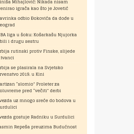
iniša Mihajlović: Nikada nisam
renirao igrača kao što je Jovetić
avrinka odbio Đokovića da dođe u
eograd
BA liga u šoku: Košarkašu Njujorka
bili i drugu sestru
rbija rutinski protiv Finske, slijede
itvanci
rbija se plasirala na Svjetsko
rvenstvo 2019. u Kini
artizan “slomio” Proleter za
oluvreme pred “večiti” derbi
vezda uz mnogo sreće do bodova u
urdulici
vezda gostuje Radniku u Surdulici
asmin Repeša preuzima Budućnost