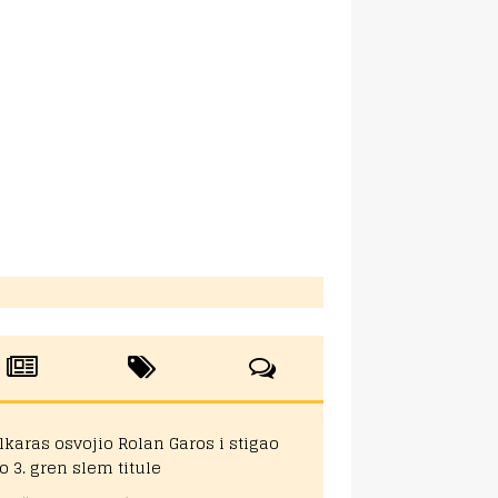
lkaras osvojio Rolan Garos i stigao
o 3. gren slem titule