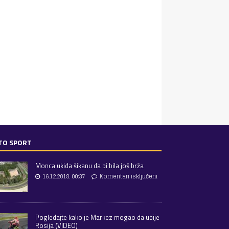
TO SPORT
Monca ukida šikanu da bi bila još brža
16.12.2018. 00:37
Komentari isključeni
Pogledajte kako je Markez mogao da ubije
Rosija (VIDEO)