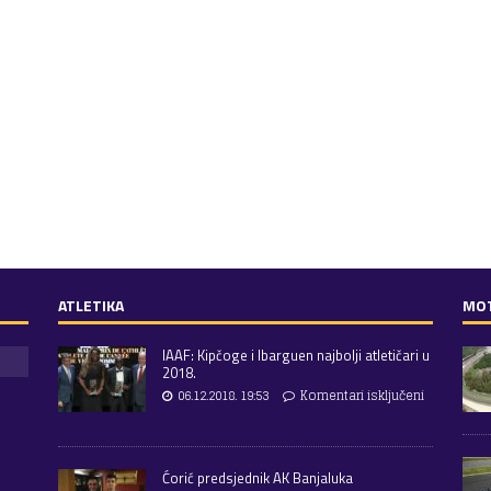
ATLETIKA
MO
IAAF: Kipčoge i Ibarguen najbolji atletičari u
2018.
06.12.2018. 19:53
Komentari isključeni
Ćorić predsjednik AK Banjaluka