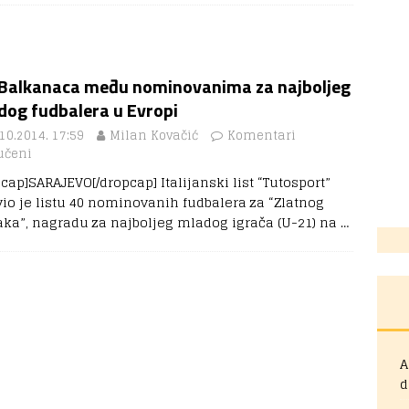
 Balkanaca među nominovanima za najboljeg
dog fudbalera u Evropi
10.2014. 17:59
Milan Kovačić
Komentari
učeni
cap]SARAJEVO[/dropcap] Italijanski list “Tutosport”
vio je listu 40 nominovanih fudbalera za “Zlatnog
aka”, nagradu za najboljeg mladog igrača (U-21) na
…
A
d