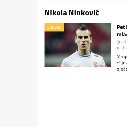
Nikola Ninković
Pet
FUDBAL
mla
28.
isklj
[drop
obja
dječ