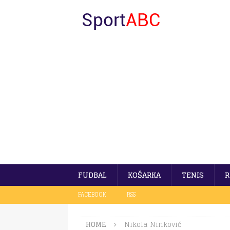
FUDBAL
KOŠARKA
TENIS
R
FACEBOOK
RSS
HOME
Nikola Ninković