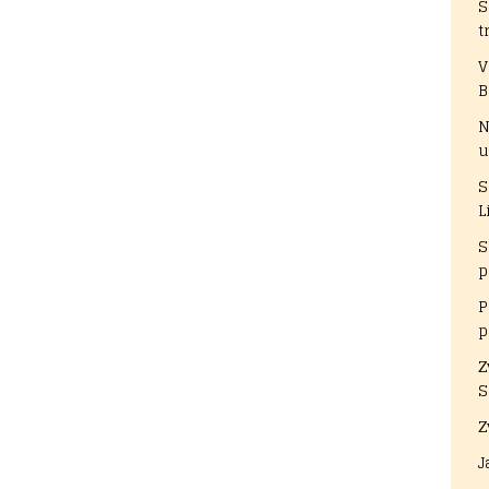
S
t
V
B
N
u
S
L
S
p
P
p
Z
S
Z
J