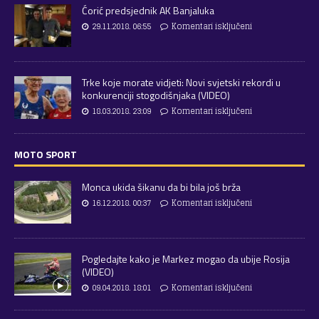
Ćorić predsjednik AK Banjaluka
29.11.2018. 06:55
Komentari isključeni
Trke koje morate vidjeti: Novi svjetski rekordi u
konkurenciji stogodišnjaka (VIDEO)
18.03.2018. 23:09
Komentari isključeni
MOTO SPORT
Monca ukida šikanu da bi bila još brža
16.12.2018. 00:37
Komentari isključeni
Pogledajte kako je Markez mogao da ubije Rosija
(VIDEO)
09.04.2018. 18:01
Komentari isključeni