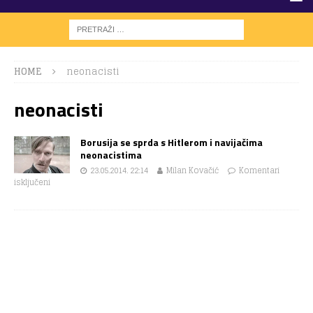
HOME
neonacisti
neonacisti
Borusija se sprda s Hitlerom i navijačima
neonacistima
23.05.2014. 22:14
Milan Kovačić
Komentari
isključeni