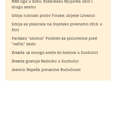
NBA liga u šoku: Košarkašu Njujorka ubili i
drugu sestru
Srbija rutinski protiv Finske, slijede Litvanci
Srbija se plasirala na Svjetsko prvenstvo 2019. u
Kini
Partizan “slomio” Proleter za poluvreme pred
“večiti” derbi
Zvezda uz mnogo sreće do bodova u Surdulici
Zvezda gostuje Radniku u Surdulici
Jasmin Repeša preuzima Budućnost