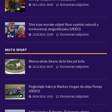
29.11.2018. 06:55
Komentari isključeni
Trke koje morate vidjeti: Novi svjetski rekordi u
konkurenciji stogodišnjaka (VIDEO)
18.03.2018. 23:09
Komentari isključeni
MOTO SPORT
Monca ukida šikanu da bi bila još brža
16.12.2018. 00:37
Komentari isključeni
Pogledajte kako je Markez mogao da ubije Rosija
(VIDEO)
09.04.2018. 18:01
Komentari isključeni
Fetel slavio u Bahreinu, Raikonen udario