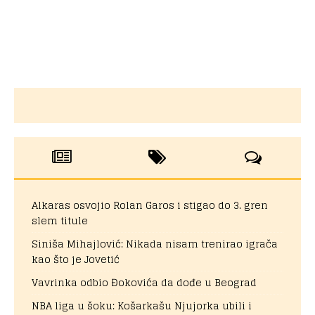
Alkaras osvojio Rolan Garos i stigao do 3. gren
slem titule
Siniša Mihajlović: Nikada nisam trenirao igrača
kao što je Jovetić
Vavrinka odbio Đokovića da dođe u Beograd
NBA liga u šoku: Košarkašu Njujorka ubili i