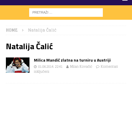
HOME
Natalija Čalić
Natalija Čalić
Milica Mandić zlatna na turniru u Austriji
01.06.2014. 22:41
Milan Kovačić
Komentari
isključeni