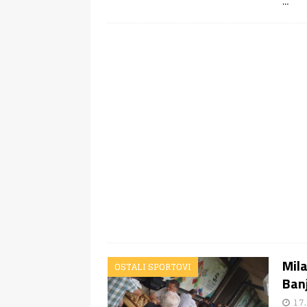
…
Mila
OSTALI SPORTOVI
Banj
17.