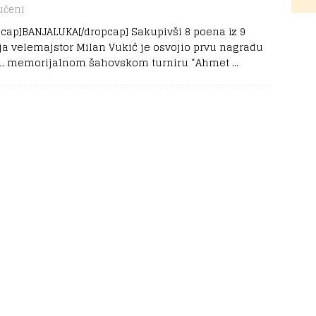
učeni
pcap]BANJALUKA[/dropcap] Sakupivši 8 poena iz 9
ija velemajstor Milan Vukić je osvojio prvu nagradu
1. memorijalnom šahovskom turniru “Ahmet
…