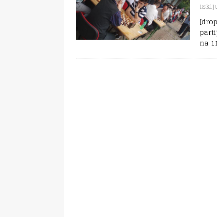
isklj
[dro
part
na 1