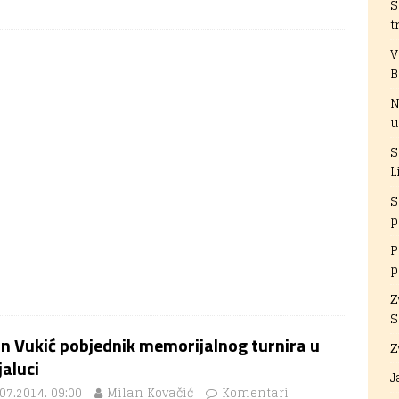
S
t
V
B
N
u
S
L
S
p
P
p
Z
S
n Vukić pobjednik memorijalnog turnira u
Z
aluci
J
07.2014. 09:00
Milan Kovačić
Komentari