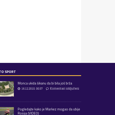
TO SPORT
Monca ukida šikanu da bi bila još brža
16.12.2018. 00:37
Komentari isključeni
Pogledajte kako je Markez mogao da ubije
Rosija (VIDEO)