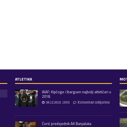
ATLETIKA
MO
IAAF: Kipčoge i Ibarguen najbolji atletičari u
2018.
06.12.2018. 19:53
Komentari isključeni
Ćorić predsjednik AK Banjaluka