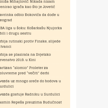
iniša Mihajlović: Nikada nisam
renirao igrača kao što je Jovetić
avrinka odbio Đokovića da dođe u
eograd
BA liga u šoku: Košarkašu Njujorka
bili i drugu sestru
rbija rutinski protiv Finske, slijede
itvanci
rbija se plasirala na Svjetsko
rvenstvo 2019. u Kini
artizan “slomio” Proleter za
oluvreme pred “večiti” derbi
vezda uz mnogo sreće do bodova u
urdulici
vezda gostuje Radniku u Surdulici
asmin Repeša preuzima Budućnost