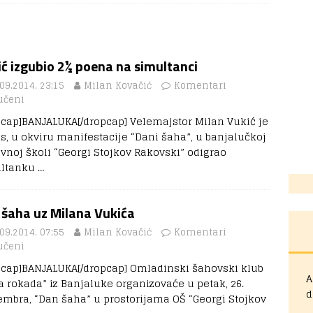
ć izgubio 2½ poena na simultanci
09.2014. 23:15
Milan Kovačić
Komentari
učeni
pcap]BANJALUKA[/dropcap] Velemajstor Milan Vukić je
s, u okviru manifestacije “Dani šaha”, u banjalučkoj
vnoj školi “Georgi Stojkov Rakovski” odigrao
ltanku
…
 šaha uz Milana Vukića
09.2014. 07:55
Milan Kovačić
Komentari
učeni
pcap]BANJALUKA[/dropcap] Omladinski šahovski klub
A
a rokada” iz Banjaluke organizovaće u petak, 26.
d
embra, “Dan šaha” u prostorijama OŠ “Georgi Stojkov