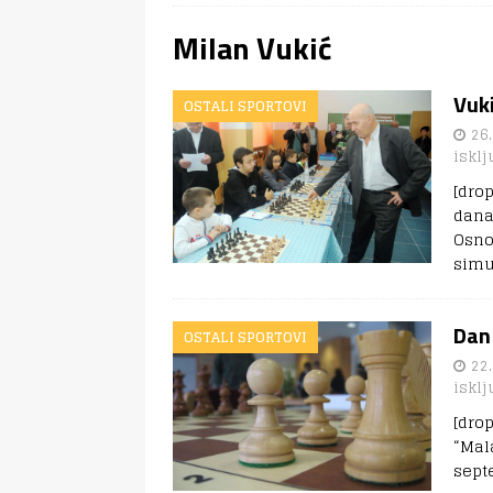
Milan Vukić
Vuki
OSTALI SPORTOVI
26.
isklj
[dro
dana
Osno
simu
Dan
OSTALI SPORTOVI
22.
isklj
[dro
“Mal
sept