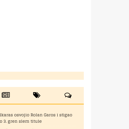
lkaras osvojio Rolan Garos i stigao
o 3. gren slem titule