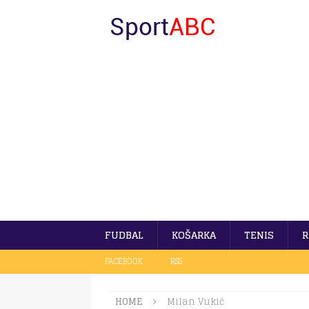
FUDBAL
KOŠARKA
TENIS
R
FACEBOOK
RSS
HOME
Milan Vukić