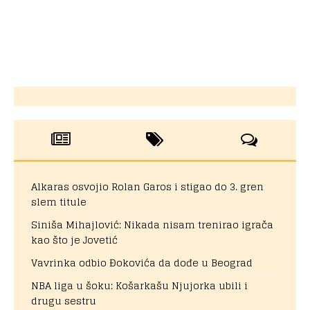
Alkaras osvojio Rolan Garos i stigao do 3. gren
slem titule
Siniša Mihajlović: Nikada nisam trenirao igrača
kao što je Jovetić
Vavrinka odbio Đokovića da dođe u Beograd
NBA liga u šoku: Košarkašu Njujorka ubili i
drugu sestru