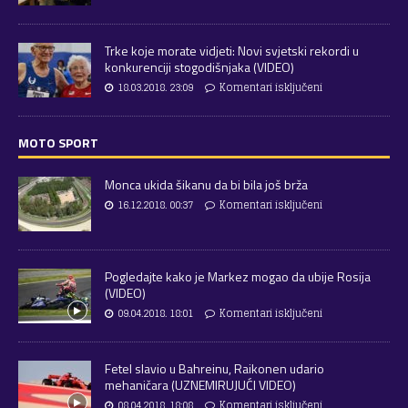
Trke koje morate vidjeti: Novi svjetski rekordi u
konkurenciji stogodišnjaka (VIDEO)
18.03.2018. 23:09
Komentari isključeni
MOTO SPORT
Monca ukida šikanu da bi bila još brža
16.12.2018. 00:37
Komentari isključeni
Pogledajte kako je Markez mogao da ubije Rosija
(VIDEO)
09.04.2018. 18:01
Komentari isključeni
Fetel slavio u Bahreinu, Raikonen udario
mehaničara (UZNEMIRUJUĆI VIDEO)
08.04.2018. 18:08
Komentari isključeni