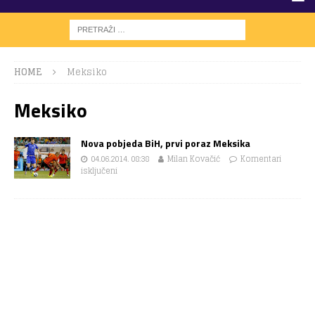
HOME
Meksiko
Meksiko
Nova pobjeda BiH, prvi poraz Meksika
04.06.2014. 08:38
Milan Kovačić
Komentari
isključeni