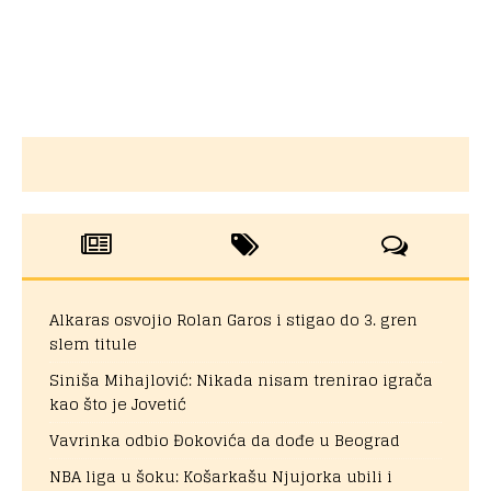
Alkaras osvojio Rolan Garos i stigao do 3. gren
slem titule
Siniša Mihajlović: Nikada nisam trenirao igrača
kao što je Jovetić
Vavrinka odbio Đokovića da dođe u Beograd
NBA liga u šoku: Košarkašu Njujorka ubili i