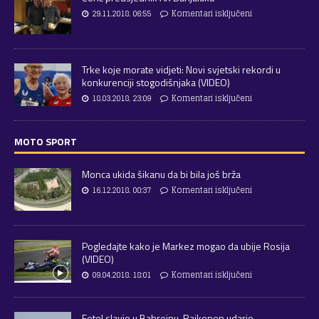
29.11.2018. 06:55
Komentari isključeni
Trke koje morate vidjeti: Novi svjetski rekordi u
konkurenciji stogodišnjaka (VIDEO)
18.03.2018. 23:09
Komentari isključeni
MOTO SPORT
Monca ukida šikanu da bi bila još brža
16.12.2018. 00:37
Komentari isključeni
Pogledajte kako je Markez mogao da ubije Rosija
(VIDEO)
09.04.2018. 18:01
Komentari isključeni
Fetel slavio u Bahreinu, Raikonen udario