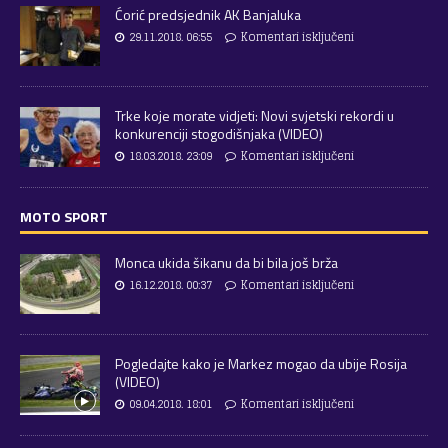
Ćorić predsjednik AK Banjaluka
29.11.2018. 06:55
Komentari isključeni
Trke koje morate vidjeti: Novi svjetski rekordi u
konkurenciji stogodišnjaka (VIDEO)
18.03.2018. 23:09
Komentari isključeni
MOTO SPORT
Monca ukida šikanu da bi bila još brža
16.12.2018. 00:37
Komentari isključeni
Pogledajte kako je Markez mogao da ubije Rosija
(VIDEO)
09.04.2018. 18:01
Komentari isključeni