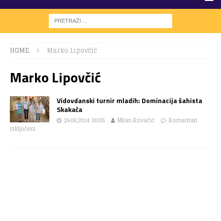
HOME
Marko Lipovčić
Marko Lipovčić
Vidovdanski turnir mladih: Dominacija šahista
Skakača
29.06.2014. 08:05
Milan Kovačić
Komentari
isključeni