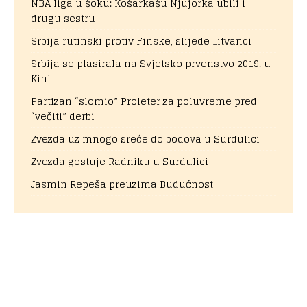
NBA liga u šoku: Košarkašu Njujorka ubili i
drugu sestru
Srbija rutinski protiv Finske, slijede Litvanci
Srbija se plasirala na Svjetsko prvenstvo 2019. u
Kini
Partizan “slomio” Proleter za poluvreme pred
“večiti” derbi
Zvezda uz mnogo sreće do bodova u Surdulici
Zvezda gostuje Radniku u Surdulici
Jasmin Repeša preuzima Budućnost