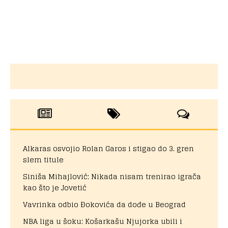
Alkaras osvojio Rolan Garos i stigao do 3. gren
slem titule
Siniša Mihajlović: Nikada nisam trenirao igrača
kao što je Jovetić
Vavrinka odbio Đokovića da dođe u Beograd
NBA liga u šoku: Košarkašu Njujorka ubili i