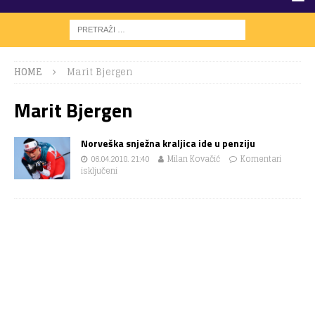
HOME
Marit Bjergen
Marit Bjergen
Norveška snježna kraljica ide u penziju
06.04.2018. 21:40
Milan Kovačić
Komentari
isključeni