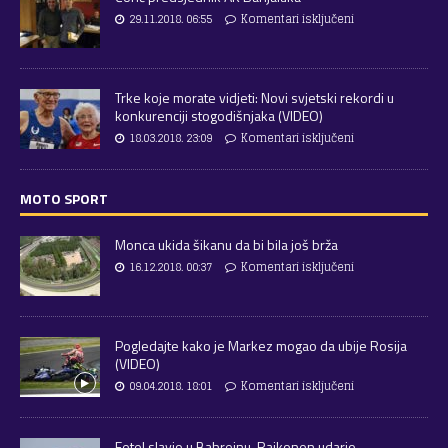
29.11.2018. 06:55
Komentari isključeni
Trke koje morate vidjeti: Novi svjetski rekordi u
konkurenciji stogodišnjaka (VIDEO)
18.03.2018. 23:09
Komentari isključeni
MOTO SPORT
Monca ukida šikanu da bi bila još brža
16.12.2018. 00:37
Komentari isključeni
Pogledajte kako je Markez mogao da ubije Rosija
(VIDEO)
09.04.2018. 18:01
Komentari isključeni
Fetel slavio u Bahreinu, Raikonen udario